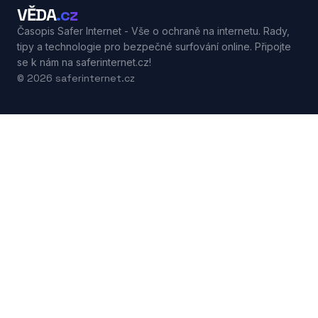
VĚDA
.cz
Časopis Safer Internet - Vše o ochraně na internetu. Rady,
tipy a technologie pro bezpečné surfování online. Připojte
se k nám na saferinternet.cz!
© 2026 saferinternet.cz