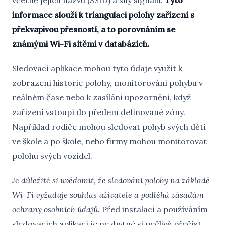
včetně jejich názvu (SSID) a síly signálu.
Tyto
informace slouží k triangulaci polohy zařízení s
překvapivou přesností, a to porovnáním se
známými Wi-Fi sítěmi v databázích.
Sledovací aplikace mohou tyto údaje využít k
zobrazení historie polohy, monitorování pohybu v
reálném čase nebo k zasílání upozornění, když
zařízení vstoupí do předem definované zóny.
Například rodiče mohou sledovat pohyb svých dětí
ve škole a po škole, nebo firmy mohou monitorovat
polohu svých vozidel.
Je důležité si uvědomit, že sledování polohy na základě
Wi-Fi vyžaduje souhlas uživatele a podléhá zásadám
ochrany osobních údajů.
Před instalací a používáním
sledovacích aplikací je nezbytné si pečlivě přečíst