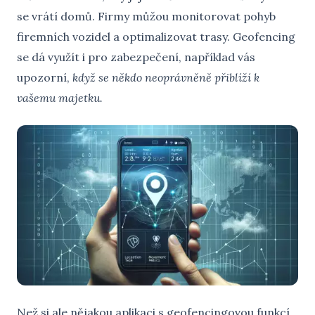
se vrátí domů. Firmy můžou monitorovat pohyb
firemních vozidel a optimalizovat trasy. Geofencing
se dá využít i pro zabezpečení, například vás
upozorní,
když se někdo neoprávněně přiblíží k
vašemu majetku.
Než si ale nějakou aplikaci s geofencingovou funkcí