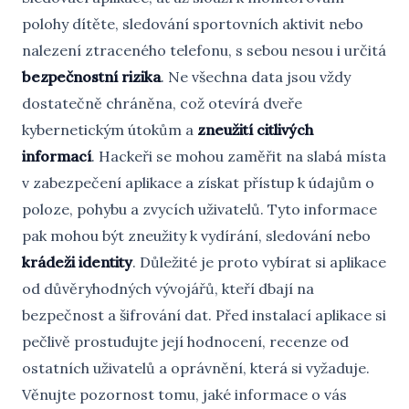
polohy dítěte, sledování sportovních aktivit nebo
nalezení ztraceného telefonu, s sebou nesou i určitá
bezpečnostní rizika
. Ne všechna data jsou vždy
dostatečně chráněna, což otevírá dveře
kybernetickým útokům a
zneužití citlivých
informací
. Hackeři se mohou zaměřit na slabá místa
v zabezpečení aplikace a získat přístup k údajům o
poloze, pohybu a zvycích uživatelů. Tyto informace
pak mohou být zneužity k vydírání, sledování nebo
krádeži identity
. Důležité je proto vybírat si aplikace
od důvěryhodných vývojářů, kteří dbají na
bezpečnost a šifrování dat. Před instalací aplikace si
pečlivě prostudujte její hodnocení, recenze od
ostatních uživatelů a oprávnění, která si vyžaduje.
Věnujte pozornost tomu, jaké informace o vás