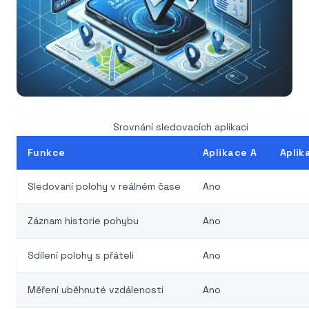
Srovnání sledovacích aplikací
Funkce
Aplikace A
Aplik
Sledovaní polohy v reálném čase
Ano
Záznam historie pohybu
Ano
Sdílení polohy s přáteli
Ano
Měření uběhnuté vzdálenosti
Ano