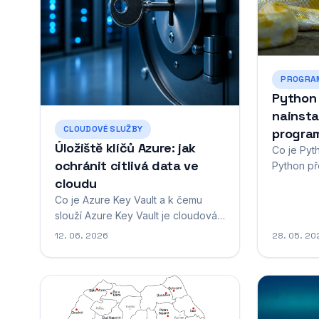
PROGRAM
Python 
nainsta
CLOUDOVÉ SLUŽBY
program
Úložiště klíčů Azure: jak
Co je Pyt
ochránit citlivá data ve
Python př
cloudu
nejpopulá
jazyků sou
Co je Azure Key Vault a k čemu
oblibu jak
slouží Azure Key Vault je cloudová
mezi zkuš
služba od Microsoftu, která slouží k
12. 06. 2026
28. 05. 20
světě. Ten
bezpečnému ukládání a správě
programo
citlivých informací, jako jsou
se vyznač
kryptografické klíče, certifikáty,
jednoduch
hesla a další tajné hodnoty, které
moderní aplikace a systémy