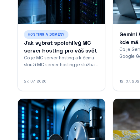
Gemini 
HOSTING A DOMÉNY
kde má
Jak vybrat spolehlivý MC
Co je Gem
server hosting pro váš svět
Google Ge
Co je MC server hosting a k čemu
systém um
slouží MC server hosting je služba,
společnos
která umožňuje hráčům Minecraftu
představu
provozovat vlastní herní server bez
27. 07. 2026
12. 07. 20
nejvýznam
nutnosti mít k tomu fyzický
generativ
hardware doma nebo v kanceláři.
poslední 
Jde o pronájem výpočetního
oficiálně
výkonu, paměti a datového
2023 a od
připojení od specializované
výrazných.
společnosti, která se stará o
technické...