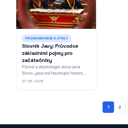
pomocníka
PROGRAMOVÁNÍ A VÝVOJ
Slovník Javy: Průvodce
základními pojmy pro
začátečníky
Původ a etymologie slova java
Slovo „java má fascinující historii,
která sahá hluboko do minulosti a
27. 05. 2026
prochází různými jazykovými a
kulturními kontexty. V lingvistickém
slovníku představuje toto slovo
zajímavý příklad toho, jak se
1
2
geografické názvy mohou stát
součástí běžného jazyka a získat
nové významy v moderní...