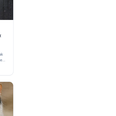
k
š
ak
je
e
tě.
vých
duje