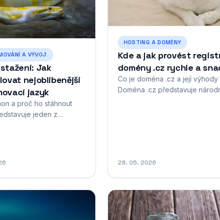
HOSTING A DOMÉNY
Kde a jak provést regist
OVÁNÍ A VÝVOJ
stažení: Jak
domény .cz rychle a sn
lovat nejoblíbenější
Co je doména .cz a její výhody
Doména .cz představuje národn
ovací jazyk
doménu nejvyšší úrovně určen
hon a proč ho stáhnout
pro Českou republiku, která je
edstavuje jeden z
roku 1993 nedílnou součástí
rnějších programovacích
českého internetového prostor
časnosti, který si získal
Tato doménová koncovka se st
 mezi začátečníky, tak
symbolem důvěryhodnosti a lok
enými vývojáři po celém
26
28. 05. 2026
příslušnosti pro všechny webo
to interpret­ovaný
projekty, které chtějí...
vací jazyk vysoké úrovně
uje čitelnou syntaxí a
ostью použití,...