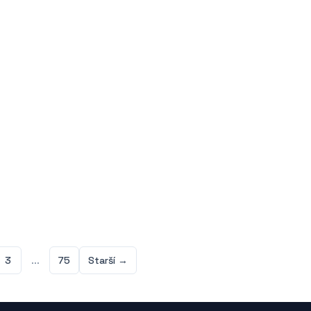
. V českém...
Azure a umožňuje běh...
3
...
75
Starší →