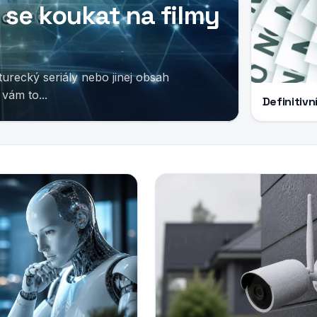
 se koukat na filmy
turecký seriály nebo jinej obsah
vám to...
Definitiv