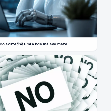
: co skutečně umí a kde má své meze