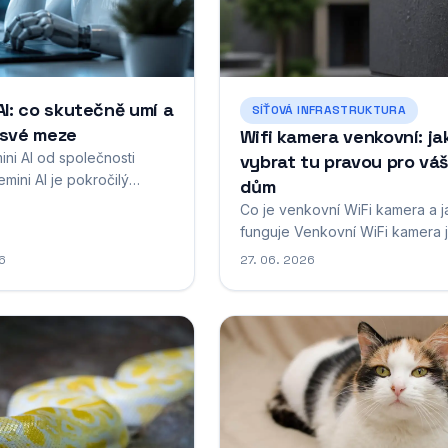
AI: co skutečně umí a
SÍŤOVÁ INFRASTRUKTURA
 své meze
Wifi kamera venkovní: ja
ini AI od společnosti
vybrat tu pravou pro vá
mini AI je pokročilý
dům
ělé inteligence vyvinutý
Co je venkovní WiFi kamera a j
tí Google, který
funguje Venkovní WiFi kamera 
je jeden z
zařízení určené k monitorování
26
27. 06. 2026
nějších kroků v oblasti
prostoru mimo budovu, které k
ní umělé inteligence za
svému provozu a přenosu dat
roky. Tento systém byl
využívá bezdrátové připojení k
 představen na konci roku
internetu prostřednictvím WiFi sí
 té doby prošel řadou
Na rozdíl od klasických kabelo
..
bezpečnostních kamer nevyža
táhlé vedení datových...