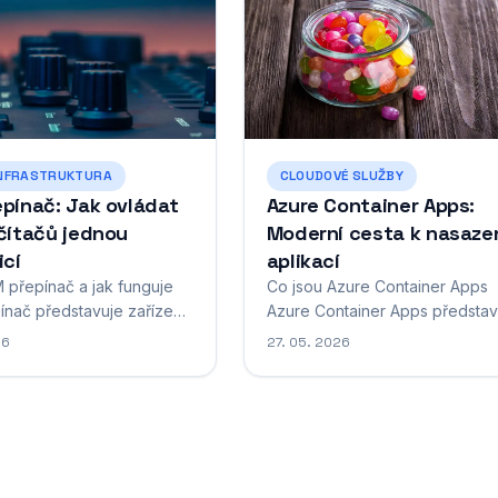
INFRASTRUKTURA
CLOUDOVÉ SLUŽBY
pínač: Jak ovládat
Azure Container Apps:
čítačů jednou
Moderní cesta k nasaze
icí
aplikací
 přepínač a jak funguje
Co jsou Azure Container Apps
nač představuje zařízení,
Azure Container Apps představu
žňuje ovládat několik
moderní platformu pro hostován
26
27. 05. 2026
pomocí jediné klávesnice,
kontejnerizovaných aplikací, kt
a myši. Zkratka KVM
je navržena tak, aby vývojářům
 anglických slov
poskytla jednoduchý a efektivn
, Video a Mouse, což
způsob nasazování a správy jej
stihuje základní funkci
aplikací v cloudu. Tato služba 
itečného technologického
Microsoftu je součástí ekosyst