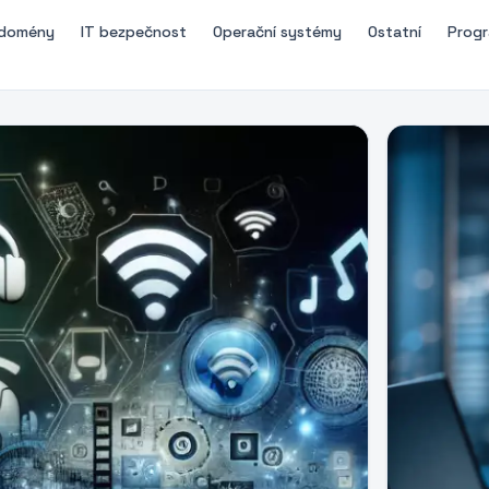
 domény
IT bezpečnost
Operační systémy
Ostatní
Progr