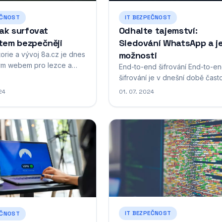
EČNOST
IT BEZPEČNOST
jak surfovat
Odhalte tajemství:
tem bezpečněji
Sledování WhatsApp a j
možnosti
torie a vývoj 8a.cz je dnes
m webem pro lezce a
End-to-end šifrování End-to-e
 v České republice. Jeho
šifrování je v dnešní době čast
sahá až do roku 2001, kdy
skloňovaným pojmem, obzvlášť
24
01. 07. 2024
 Martin Vejmola. Tehdy šlo
souvislosti s ochranou soukrom
ě jednoduchý web s
to ale vlastně je a jak funguje v
mi o lezení na
praxi, například u WhatsAppu? 
vých skalách. Postupem
podstatě jde o zabezpečený
.cz rozrůstal o další
způsob komunikace, kdy zpráv
obsah. Přibyly diskuzní
může přečíst pouze odesílatel 
příjemce. Nikdo jiný, ani...
IT BEZPEČNOST
EČNOST