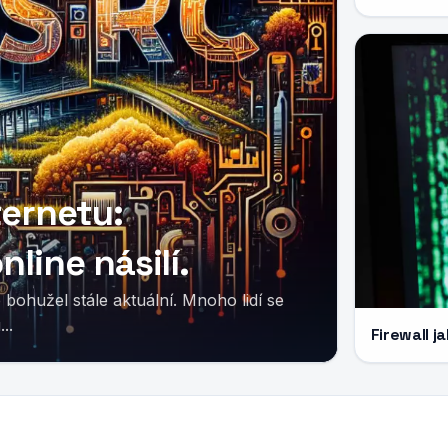
ternetu:
line násilí.
..
Firewall j