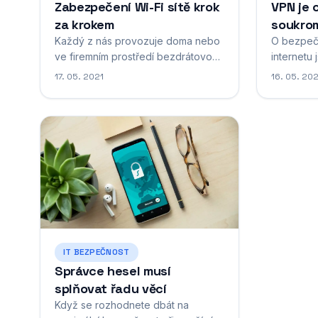
Zabezpečení Wi-Fi sítě krok
VPN je 
za krokem
soukrom
Každý z nás provozuje doma nebo
O bezpečn
ve firemním prostředí bezdrátovou
internetu
Wi-Fi. Ta umožňuje připojení
z našich 
17. 05. 2021
16. 05. 20
k internetu notebookům, mobilním
zaměřenýc
telefonům a ostatním zařízením bez
podíváte 
použití síťového kabelu. Právě díky
kterým jso
tomu, že je tato síť bezdrátová,
zkratkou 
může jí v závislosti na dosahu vidět
privátní sí
spousta ostatních lidí. Z toho...
network. Co je to VPN? Virtuální
privátní...
IT BEZPEČNOST
Správce hesel musí
splňovat řadu věcí
Když se rozhodnete dbát na