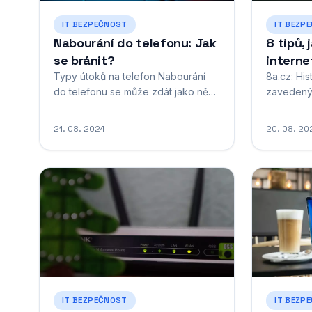
IT BEZPEČNOST
IT BEZP
Nabourání do telefonu: Jak
8 tipů, 
se bránit?
interne
Typy útoků na telefon Nabourání
8a.cz: His
do telefonu se může zdát jako něco
zavedený
ze špionážního filmu, ale realita je
horolezce
taková, že se to děje častěji, než si
historie 
21. 08. 2024
20. 08. 20
myslíme. Existuje mnoho způsobů,
ho založil
jak se útočníci mohou dostat k
o poměrn
vašim datům. Mezi nejčastější typy
informace
útoků patří phishing, kdy vám přijde
pískovco
zpráva, která se tváří...
času se 8a
funkce a 
fóra,...
IT BEZPEČNOST
IT BEZP