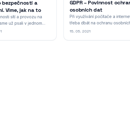
GDPR – Povinnost ochra
o bezpečnosti a
osobních dat
í. Víme, jak na to
Při využívání počítače a interne
osti sítí a provozu na
třeba dbát na ochranu osobníc
 jsme už psali v jednom
údajů a soukromí. Toho
předchozích článků
21
15. 05. 2021
pochopitelně docílíte nejenom t
h na firewall. Nyní se
že se budete bránit proti spyw
na další příbuzné téma,
podobným škodlivým softwarů
u VPN sítě. Za touto
Z&nbsp;hlediska bezpečnosti
se skrývá název virtuální
existuje také pojem GDPR, kter
ť neboli virtual private
Vám trochu více přiblížíme. Jde o
zkratku slovního spojení...