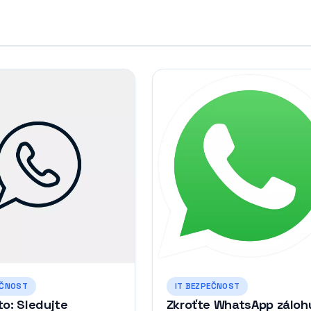
EČNOST
IT BEZPEČNOST
to: Sledujte
Zkroťte WhatsApp záloh