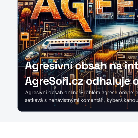
Agresivní obsah na in
AgreSoři.cz odhaluje on
Agresivní obsah online Problém agrese online je bohužel stále aktuální. Mnoho lidí se
setkává s nenávistnými komentáři, kyberšikanou.