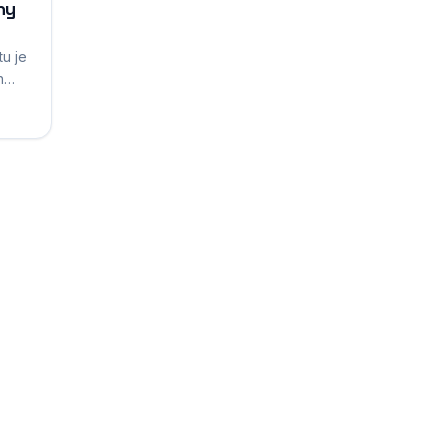
ny
tu je
h
ak,
aru a
m.
ý