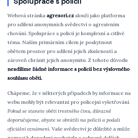
Spolupráce s policií
Webová stránka
agresori.cz
slouží jako platforma
pro sdílení anonymních svědectví o agresivním
chování. Spolupráce s policií je komplexní a citlivé
téma. Naším primárním cílem je poskytnout
obětem prostor pro sdílení jejich zkušeností a
zároveň chránit jejich anonymitu. Z tohoto důvodu
nesdílíme žádné informace s policií bez výslovného
souhlasu oběti.
Chápeme, že v některých případech by informace na
webu mohly být relevantní pro policejní vyšetřování.
Pokud se stanete obětí trestného činu, důrazně
doporučujeme, abyste se obrátili na policii a podali
oficiální oznámení.
Vaše svědectví je důležité a může
pomoci k dopadení pachatele a ochraně dalších