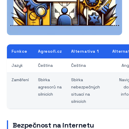
Funkce
Agresoři.cz
Alternativa 1
Alterna
Jazyk
Čeština
Čeština
Ang
Zaměření
Sbírka
Sbírka
Navi
agresorů na
nebezpečných
do
silnicích
situací na
inf
silnicích
Bezpečnost na internetu