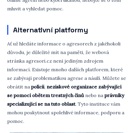
online agresí nebo kyberšikanou, nebojte se o tom
mluvit a vyhledat pomoc.
Alternativní platformy
Ať už hledáte informace o agresorech z jakéhokoli
důvodu, je důležité mít na paměti, že webová
stránka agresori.cz není jediným zdrojem
informací. Existuje mnoho dalších platforem, které
se zabývají problematikou agrese a násilí. Můžete se
obrátit na
policii
,
neziskové organizace zabývající
se pomocí obětem trestných činů
nebo na
právníky
specializující se na tuto oblast
. Tyto instituce vám
mohou poskytnout spolehlivé informace, podporu a
pomoc.