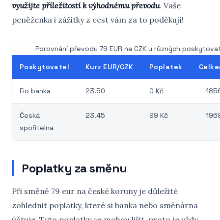
využijte příležitostí k výhodnému převodu
. Vaše
peněženka i zážitky z cest vám za to poděkují!
Porovnání převodu 79 EUR na CZK u různých poskytova
Poskytovatel
Kurz EUR/CZK
Poplatek
Celke
Fio banka
23.50
0 Kč
185
Česká
23.45
99 Kč
196
spořitelna
Poplatky za směnu
Při směně 79 eur na české koruny je důležité
zohlednit poplatky, které si banka nebo směnárna
účtuje. Tyto poplatky se mohou lišit, proto je vždy