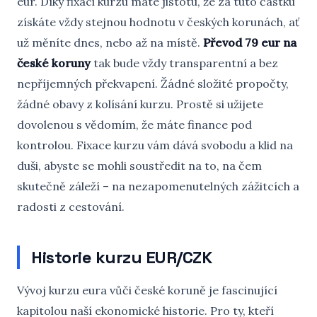
eur. Díky fixaci kurzu máte jistotu, že za tuto částku
získáte vždy stejnou hodnotu v českých korunách, ať
už měníte dnes, nebo až na místě.
Převod 79 eur na
české koruny
tak bude vždy transparentní a bez
nepříjemných překvapení. Žádné složité propočty,
žádné obavy z kolísání kurzu. Prostě si užijete
dovolenou s vědomím, že máte finance pod
kontrolou. Fixace kurzu vám dává svobodu a klid na
duši, abyste se mohli soustředit na to, na čem
skutečně záleží – na nezapomenutelných zážitcích a
radosti z cestování.
Historie kurzu EUR/CZK
Vývoj kurzu eura vůči české koruně je fascinující
kapitolou naší ekonomické historie. Pro ty, kteří