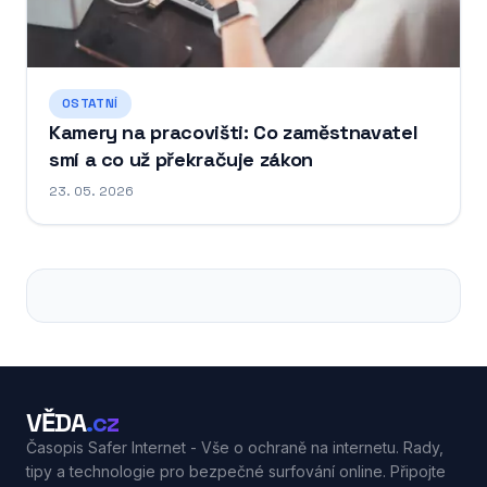
OSTATNÍ
Kamery na pracovišti: Co zaměstnavatel
smí a co už překračuje zákon
23. 05. 2026
VĚDA
.cz
Časopis Safer Internet - Vše o ochraně na internetu. Rady,
tipy a technologie pro bezpečné surfování online. Připojte