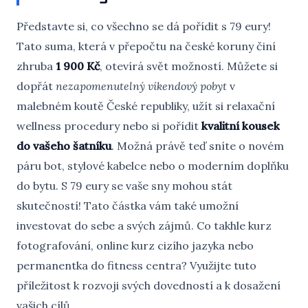
Představte si, co všechno se dá pořídit s 79 eury!
Tato suma, která v přepočtu na české koruny činí
zhruba
1 900 Kč
, otevírá svět možností. Můžete si
dopřát
nezapomenutelný víkendový pobyt
v
malebném koutě České republiky, užít si relaxační
wellness procedury nebo si pořídit
kvalitní kousek
do vašeho šatníku
. Možná právě teď sníte o novém
páru bot, stylové kabelce nebo o moderním doplňku
do bytu. S 79 eury se vaše sny mohou stát
skutečností! Tato částka vám také umožní
investovat do sebe a svých zájmů. Co takhle kurz
fotografování, online kurz cizího jazyka nebo
permanentka do fitness centra? Využijte tuto
příležitost k rozvoji svých dovedností a k dosažení
vašich cílů.