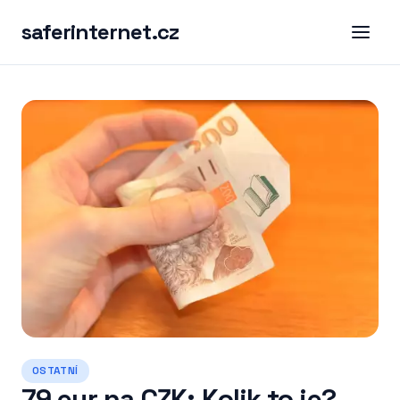
saferinternet.cz
OSTATNÍ
79 eur na CZK: Kolik to je?