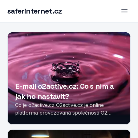
saferinternet.cz
E-mail o2active.cz: Co s ním a
jak ho nastavit?
Co je o2active.cz O2active.cz je online
platforma provozovaná společností O2
Czech Republic, která nabízí širokou škálu
sportovních a...