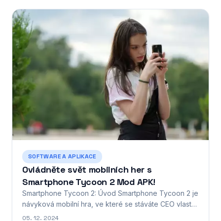
na letišti nebo dopis od zahraničního přítele. Právě
takový svět nám pomáhá budovat foto překladač...
SOFTWARE A APLIKACE
Ovládněte svět mobilních her s
Smartphone Tycoon 2 Mod APK!
Smartphone Tycoon 2: Úvod Smartphone Tycoon 2 je
návyková mobilní hra, ve které se stáváte CEO vlastní
společnosti vyrábějící smartphony. Cílem hry je
05. 12. 2024