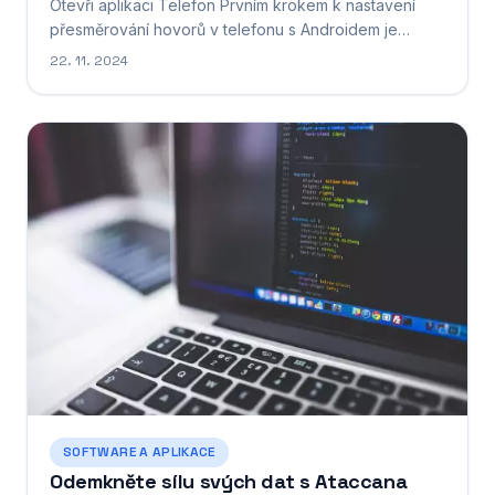
Otevři aplikaci Telefon Prvním krokem k nastavení
přesměrování hovorů v telefonu s Androidem je
otevření aplikace Telefon. Tuto aplikaci obvykle
22. 11. 2024
najdete na domovské obrazovce telefonu. Aplikace
Telefon je standardní aplikace pro Android, která se
používá k uskutečňování a přijímání hovorů. Po
otevření aplikace Telefonu...
SOFTWARE A APLIKACE
Odemkněte sílu svých dat s Ataccana