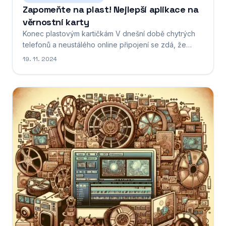
Zapomeňte na plast! Nejlepší aplikace na
věrnostní karty
Konec plastovým kartičkám V dnešní době chytrých
telefonů a neustálého online připojení se zdá, že
plastové kartičky v našich peněženkách pomalu, ale
19. 11. 2024
jistě ztrácejí na významu. A věrnostní karty nejsou
výjimkou. Proč nosit s sebou hromadu plastů, když
všechny své věrnostní programy můžete mít
přehledně...