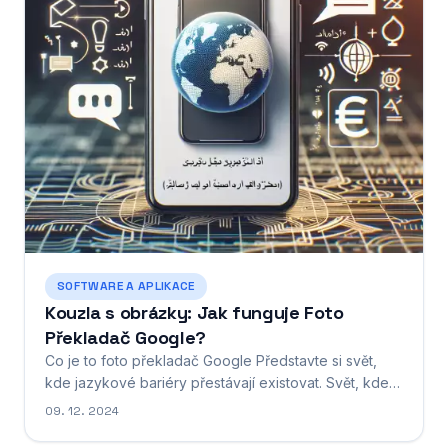
SOFTWARE A APLIKACE
Kouzla s obrázky: Jak funguje Foto
Překladač Google?
Co je to foto překladač Google Představte si svět,
kde jazykové bariéry přestávají existovat. Svět, kde
můžete snadno porozumět textu v cizím jazyce, ať už
09. 12. 2024
se jedná o jídelní lístek v restauraci, informační tabuli