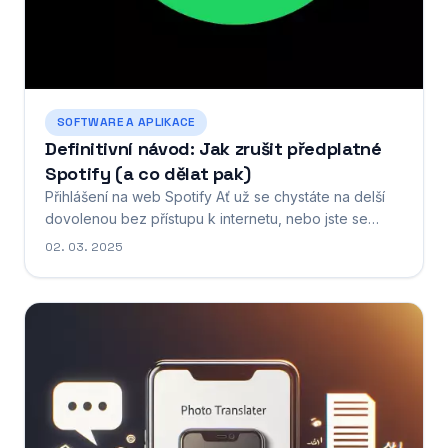
SOFTWARE A APLIKACE
Definitivní návod: Jak zrušit předplatné
Spotify (a co dělat pak)
Přihlášení na web Spotify Ať už se chystáte na delší
dovolenou bez přístupu k internetu, nebo jste se
prostě rozhodli prozkoumat jiné hudební platformy,
02. 03. 2025
zrušení předplatného Spotify je snadnější, než si
myslíte. Než se ale rozloučíte s miliony skladeb a
podcastů, zkuste se zamyslet, zda by vám více
nevyhovovala...