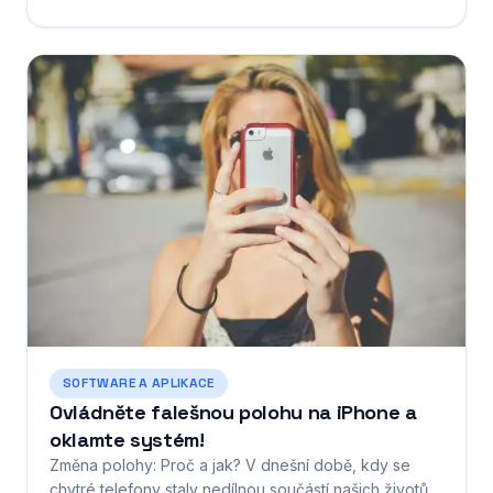
vybudovat impérium a stát se lídrem na trhu. Pro ty,
kteří chtějí získat náskok, existuje modifikovaná verze
hry - Smartphone Tycoon 2 Mod APK. Tato verze
nabízí hráčům...
SOFTWARE A APLIKACE
Ovládněte falešnou polohu na iPhone a
oklamte systém!
Změna polohy: Proč a jak? V dnešní době, kdy se
chytré telefony staly nedílnou součástí našich životů,