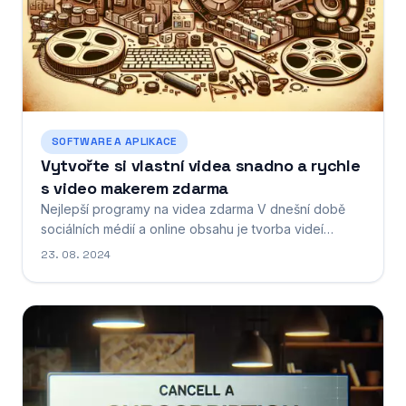
SOFTWARE A APLIKACE
Vytvořte si vlastní videa snadno a rychle
s video makerem zdarma
Nejlepší programy na videa zdarma V dnešní době
sociálních médií a online obsahu je tvorba videí
dostupnější než kdy dříve. Existuje spousta
23. 08. 2024
bezplatných programů, které vám umožní vytvářet
úžasná videa bez ohledu na vaše zkušenosti. Ať už
potřebujete sestříhat krátký klip na Instagram, nebo
vytvořit poutavou...