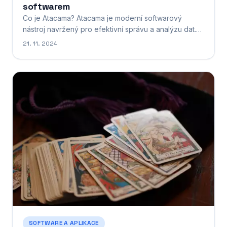
softwarem
Co je Atacama? Atacama je moderní softwarový
nástroj navržený pro efektivní správu a analýzu dat.
Představte si ho jako váš osobní nástroj pro zvládnutí
21. 11. 2024
datového chaosu. Atacama zjednodušuje a
automatizuje komplexní procesy, jako je sběr dat z
různých zdrojů, jejich čištění a transformace do
srozumitelné podoby. Díky...
SOFTWARE A APLIKACE