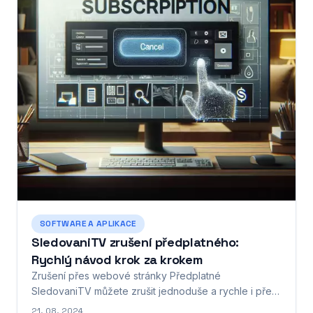
SOFTWARE A APLIKACE
SledovaniTV zrušení předplatného:
Rychlý návod krok za krokem
Zrušení přes webové stránky Předplatné
SledovaniTV můžete zrušit jednoduše a rychle i přes
webové stránky. Stačí se přihlásit ke svému účtu a
21. 08. 2024