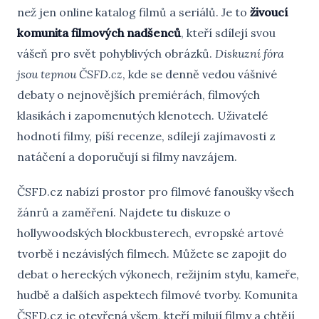
než jen online katalog filmů a seriálů. Je to
živoucí
komunita filmových nadšenců
, kteří sdílejí svou
vášeň pro svět pohyblivých obrázků.
Diskuzní fóra
jsou tepnou ČSFD.cz
, kde se denně vedou vášnivé
debaty o nejnovějších premiérách, filmových
klasikách i zapomenutých klenotech. Uživatelé
hodnotí filmy, píší recenze, sdílejí zajímavosti z
natáčení a doporučují si filmy navzájem.
ČSFD.cz nabízí prostor pro filmové fanoušky všech
žánrů a zaměření. Najdete tu diskuze o
hollywoodských blockbusterech, evropské artové
tvorbě i nezávislých filmech. Můžete se zapojit do
debat o hereckých výkonech, režijním stylu, kameře,
hudbě a dalších aspektech filmové tvorby. Komunita
ČSFD.cz je otevřená všem, kteří milují filmy a chtějí