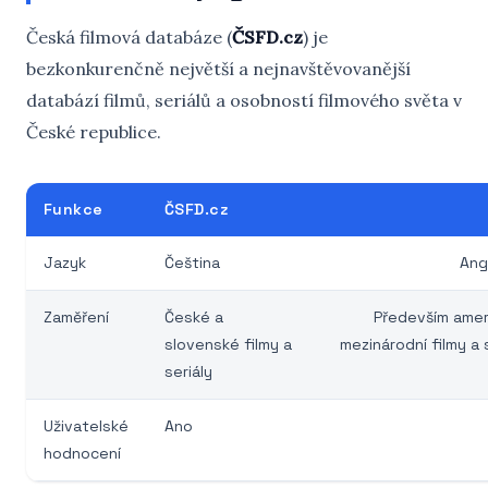
Česká filmová databáze (
ČSFD.cz
) je
bezkonkurenčně největší a nejnavštěvovanější
databází filmů, seriálů a osobností filmového světa v
České republice.
Funkce
ČSFD.cz
Jazyk
Čeština
Ang
Zaměření
České a
Především amer
slovenské filmy a
mezinárodní filmy a 
seriály
Uživatelské
Ano
hodnocení