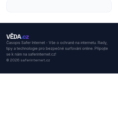
VĚDA
.cz
Časopis Safer Internet - Vše o ochraně na internetu. Rady,
tipy a technologie pro bezpečné surfování online. Připojte
se k nám na saferinternet.cz!
© 2026 saferinternet.cz