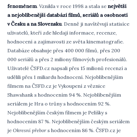
fenoménem
. Vznikla v roce 1998 a stala se
největší
a nejoblíbenější databází filmů, seriálů a osobností
v Česku a na Slovensku
. Denně ji navštěvují statisíce
uživatelů, kteří zde hledají informace, recenze,
hodnocení a zajímavosti ze světa kinematografie.
Databáze obsahuje přes 400 000 filmů, přes 200
000 seriálů a přes 2 miliony filmových profesionálů.
Uživatelé ČSFD.cz napsali přes 15 milionů recenzí a
udělili přes 1 miliardu hodnocení. Nejoblíbenějším
filmem na ČSFD.cz je Vykoupení z věznice
Shawshank s hodnocením 94 %. Nejoblíbenějším
seriálem je Hra o trůny s hodnocením 92 %.
Nejoblíbenějším českým filmem je Pelíšky s
hodnocením 87 %. Nejoblíbenějším českým seriálem
je
Okresní přebor
s hodnocením 86 %. ČSFD.cz je