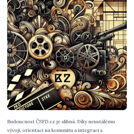
Budoucnost ČSFD.cz je slibná. Díky neustálému
vývoji, orientaci na komunitu a integraci s