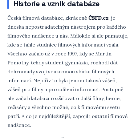
Historie a vznik databáze
Česká filmová databáze, zkráceně
ČSFD.cz
, je
dneska nepostradatelným nástrojem pro každého
filmového nadšence u nás. Málokdo si ale pamatuje,
kde se tahle studnice filmových informací vzala.
Všechno začalo už v roce
1997
, kdy se Martin
Pomothy, tehdy student gymnázia, rozhodl dát
dohromady svoji soukromou sbírku filmových
informací. Nejdřív to byla jenom taková vášeň,
vášeň pro filmy a pro sdílení informací. Postupně
ale začal databázi rozšiřovat o další filmy, herce,
režiséry a všechno možné, co k filmovému světu
patří. A co je nejdůležitější, zapojil i ostatní filmové
nadšence.