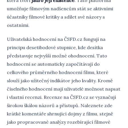
která tvoří
jádro její existence
. Tato platforma
umožňuje filmovým nadšencům stát se aktivními
účastníky filmové kritiky a sdílet své názory s
ostatními.
Uživatelská hodnocení na ČSFD.cz fungují na
principu desetibodové stupnice, kde desítka
představuje nejvyšší možné ohodnocení. Tato
hodnocení se automaticky započítávají do
celkového průměrného hodnocení filmu, které
slouží jako užitečný indikátor jeho kvality. Kromě
číselného hodnocení mají uživatelé možnost napsat
i vlastní recenzi. Recenze na ČSFD.cz se vyznačují
širokou škálou názorů a přístupů. Naleznete zde
krátké komentáře shrnující dojmy z filmu, stejně
jako propracované analýzy rozebírající filmové