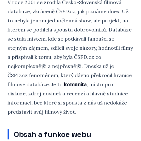
V roce 2001 se zrodila Česko-Slovenská filmová
databáze, zkráceně
ČSFD.cz
, jak ji známe dnes. Už
to nebyla jenom jednočlenná show, ale projekt, na
kterém se podílela spousta dobrovolníků. Databáze
se stala místem, kde se potkávali fanoušci se
stejným zájmem, sdíleli svoje názory, hodnotili filmy
a přispívali k tomu, aby byla ČSFD.cz co
nejkomplexnější a nejpřesnější. Dneska už je
ČSFD.cz fenoménem, který dávno překročil hranice
filmové databáze. Je to
komunita
, místo pro
diskuze, zdroj novinek a recenzí a hlavně studnice
informací, bez které si spousta z nás už nedokáže
představit svůj filmový život.
Obsah a funkce webu