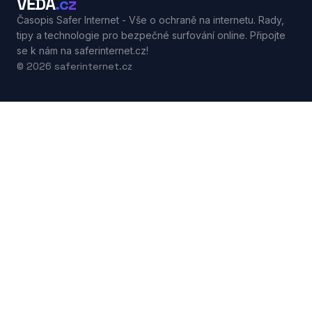
VĚDA
.cz
Časopis Safer Internet - Vše o ochraně na internetu. Rady,
tipy a technologie pro bezpečné surfování online. Připojte
se k nám na saferinternet.cz!
© 2026 saferinternet.cz