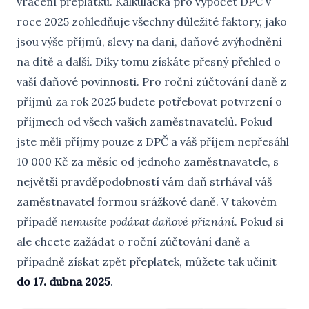
vrácení přeplatku. Kalkulačka pro výpočet DPČ v
roce 2025 zohledňuje všechny důležité faktory, jako
jsou výše příjmů, slevy na dani, daňové zvýhodnění
na dítě a další. Díky tomu získáte přesný přehled o
vaší daňové povinnosti. Pro roční zúčtování daně z
příjmů za rok 2025 budete potřebovat potvrzení o
příjmech od všech vašich zaměstnavatelů. Pokud
jste měli příjmy pouze z DPČ a váš příjem nepřesáhl
10 000 Kč za měsíc od jednoho zaměstnavatele, s
největší pravděpodobností vám daň strhával váš
zaměstnavatel formou srážkové daně. V takovém
případě
nemusíte podávat daňové přiznání
. Pokud si
ale chcete zažádat o roční zúčtování daně a
případně získat zpět přeplatek, můžete tak učinit
do 17. dubna 2025
.