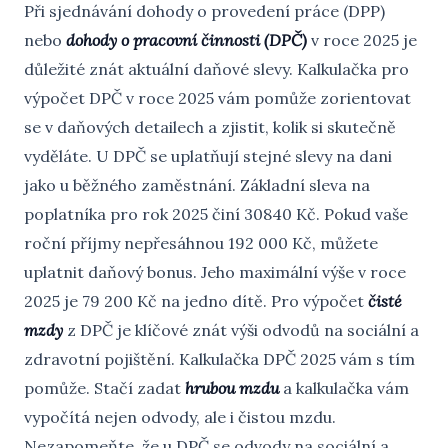
Při sjednávání dohody o provedení práce (DPP)
nebo
dohody o pracovní činnosti (DPČ)
v roce 2025 je
důležité znát aktuální daňové slevy. Kalkulačka pro
výpočet DPČ v roce 2025 vám pomůže zorientovat
se v daňových detailech a zjistit, kolik si skutečně
vyděláte. U DPČ se uplatňují stejné slevy na dani
jako u běžného zaměstnání. Základní sleva na
poplatníka pro rok 2025 činí 30840 Kč. Pokud vaše
roční příjmy nepřesáhnou 192 000 Kč, můžete
uplatnit daňový bonus. Jeho maximální výše v roce
2025 je 79 200 Kč na jedno dítě. Pro výpočet
čisté
mzdy
z DPČ je klíčové znát výši odvodů na sociální a
zdravotní pojištění. Kalkulačka DPČ 2025 vám s tím
pomůže. Stačí zadat
hrubou mzdu
a kalkulačka vám
vypočítá nejen odvody, ale i čistou mzdu.
Nezapomeňte, že u DPČ se odvody na sociální a