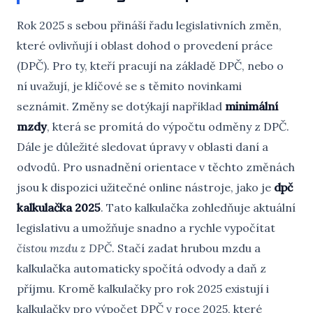
Rok 2025 s sebou přináší řadu legislativních změn,
které ovlivňují i oblast dohod o provedení práce
(DPČ). Pro ty, kteří pracují na základě DPČ, nebo o
ní uvažují, je klíčové se s těmito novinkami
seznámit. Změny se dotýkají například
minimální
mzdy
, která se promítá do výpočtu odměny z DPČ.
Dále je důležité sledovat úpravy v oblasti daní a
odvodů. Pro usnadnění orientace v těchto změnách
jsou k dispozici užitečné online nástroje, jako je
dpč
kalkulačka 2025
. Tato kalkulačka zohledňuje aktuální
legislativu a umožňuje snadno a rychle vypočítat
čistou mzdu z DPČ
. Stačí zadat hrubou mzdu a
kalkulačka automaticky spočítá odvody a daň z
příjmu. Kromě kalkulačky pro rok 2025 existují i
kalkulačky pro výpočet DPČ v roce 2025, které