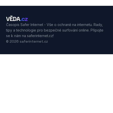
VĚDA
.cz
Časopis Safer Internet - Vše o ochraně na internetu. Rady,
tipy a technologie pro bezpečné surfování online. Připojte
se k nám na saferinternet.cz!
© 2026 saferinternet.cz