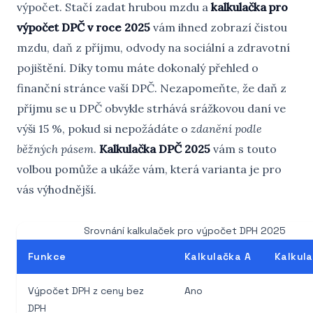
výpočet. Stačí zadat hrubou mzdu a
kalkulačka pro
výpočet DPČ v roce 2025
vám ihned zobrazí čistou
mzdu, daň z příjmu, odvody na sociální a zdravotní
pojištění. Díky tomu máte dokonalý přehled o
finanční stránce vaší DPČ. Nezapomeňte, že daň z
příjmu se u DPČ obvykle strhává srážkovou daní ve
výši 15 %, pokud si nepožádáte o
zdanění podle
běžných pásem
.
Kalkulačka DPČ 2025
vám s touto
volbou pomůže a ukáže vám, která varianta je pro
vás výhodnější.
Srovnání kalkulaček pro výpočet DPH 2025
Funkce
Kalkulačka A
Kalkul
Výpočet DPH z ceny bez
Ano
DPH