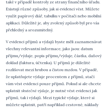
také v případě kontroly ze strany finančního úřadu.
Existují různé způsoby, jak si evidenci vést. Můžete
využít papírový diář, tabulku v počítači nebo mobilní
aplikaci. Důležité je, aby zvolený způsob byl pro vás
přehledný a srozumitelný.
V evidenci příjmů a výdajů byste měli zaznamenávat
všechny relevantní informace, jako jsou: datum
příjmu/výdaje, popis příjmu/výdaje, částka, daňový
doklad (faktura, účtenka). U příjmů je důležité
rozlišovat mezi hrubou a čistou mzdou. V případě,
že uplatňujete výdaje procentem z příjmů, stačí
vám vést evidenci pouze příjmů. Pokud si ale chcete
uplatnit
skutečné výdaje
, je nutné vést evidenci jak
příjmů, tak i výdajů. Mezi typické výdaje, které si
můžete uplatnit, patří například cestovné, náklady