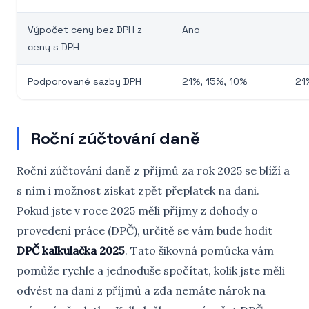
Výpočet ceny bez DPH z
Ano
ceny s DPH
Podporované sazby DPH
21%, 15%, 10%
21
Roční zúčtování daně
Roční zúčtování daně z příjmů za rok 2025 se blíží a
s ním i možnost získat zpět přeplatek na dani.
Pokud jste v roce 2025 měli příjmy z dohody o
provedení práce (DPČ), určitě se vám bude hodit
DPČ kalkulačka 2025
. Tato šikovná pomůcka vám
pomůže rychle a jednoduše spočítat, kolik jste měli
odvést na dani z příjmů a zda nemáte nárok na