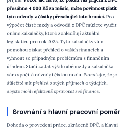
příjmu.
Pozor ale na to, že pokud váš příjem z DPČ
přesáhne 4 000 Kč za měsíc, máte povinnost platit
tyto odvody z částky přesahující tuto hranici.
Pro
výpočet čisté mzdy a odvodů z DPČ můžete využít
online kalkulačky, které zohledňují aktuální
legislativu pro rok 2025. Tyto kalkulačky vám
pomohou získat přehled o vašich financích a
vyhnout se případným problémům s finančním
úřadem. Stačí zadat výši hrubé mzdy a kalkulačka
vám spočítá odvody i čistou mzdu.
Pamatujte, že je
důležité mít přehled o svých příjmech a výdajích,
abyste mohli efektivně spravovat své finance.
Srovnání s hlavní pracovní poměr
Dohoda o provedení práce, zkráceně DPČ, a hlavní