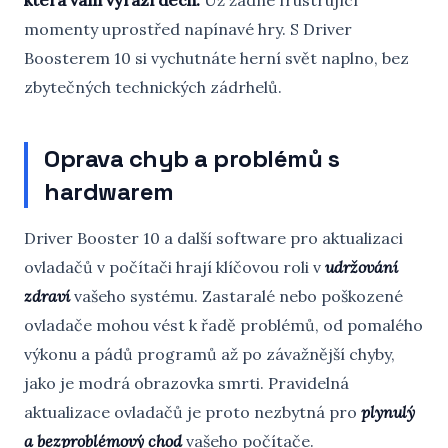
která vám vyrazí dech.
Už žádné frustrující
momenty uprostřed napínavé hry. S Driver
Boosterem 10 si vychutnáte herní svět naplno, bez
zbytečných technických zádrhelů.
Oprava chyb a problémů s
hardwarem
Driver Booster 10 a další software pro aktualizaci
ovladačů v počítači hrají klíčovou roli v
udržování
zdraví
vašeho systému. Zastaralé nebo poškozené
ovladače mohou vést k řadě problémů, od pomalého
výkonu a pádů programů až po závažnější chyby,
jako je modrá obrazovka smrti. Pravidelná
aktualizace ovladačů je proto nezbytná pro
plynulý
a bezproblémový chod
vašeho počítače.