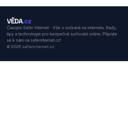
VĚDA
.cz
Časopis Safer Internet - Vše o ochraně na internetu. Rady,
tipy a technologie pro bezpečné surfování online. Připojte
se k nám na saferinternet.cz!
© 2026 saferinternet.cz