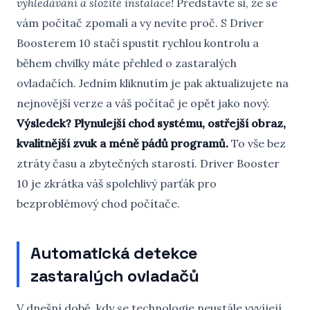
vyhledávání a složité instalace!
Představte si, že se
vám počítač zpomalí a vy nevíte proč. S Driver
Boosterem 10 stačí spustit rychlou kontrolu a
během chvilky máte přehled o zastaralých
ovladačích. Jedním kliknutím je pak aktualizujete na
nejnovější verze a váš počítač je opět jako nový.
Výsledek? Plynulejší chod systému, ostřejší obraz,
kvalitnější zvuk a méně pádů programů.
To vše bez
ztráty času a zbytečných starostí. Driver Booster
10 je zkrátka váš spolehlivý parťák pro
bezproblémový chod počítače.
Automatická detekce
zastaralých ovladačů
V dnešní době, kdy se technologie neustále vyvíjejí,