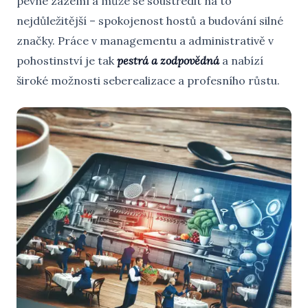
pevné zázemí a může se soustředit na to
nejdůležitější – spokojenost hostů a budování silné
značky. Práce v managementu a administrativě v
pohostinství je tak
pestrá a zodpovědná
a nabízí
široké možnosti seberealizace a profesního růstu.