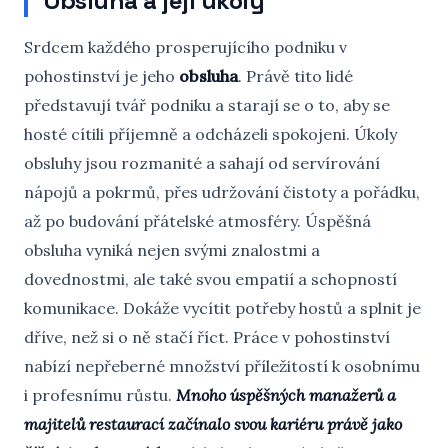
Obsluha a její úkoly
Srdcem každého prosperujícího podniku v
pohostinství je jeho
obsluha
. Právě tito lidé
představují tvář podniku a starají se o to, aby se
hosté cítili příjemně a odcházeli spokojeni. Úkoly
obsluhy jsou rozmanité a sahají od servírování
nápojů a pokrmů, přes udržování čistoty a pořádku,
až po budování přátelské atmosféry. Úspěšná
obsluha vyniká nejen svými znalostmi a
dovednostmi, ale také svou empatií a schopností
komunikace. Dokáže vycítit potřeby hostů a splnit je
dříve, než si o ně stačí říct. Práce v pohostinství
nabízí nepřeberné množství příležitostí k osobnímu
i profesnímu růstu.
Mnoho úspěšných manažerů a
majitelů restaurací začínalo svou kariéru právě jako