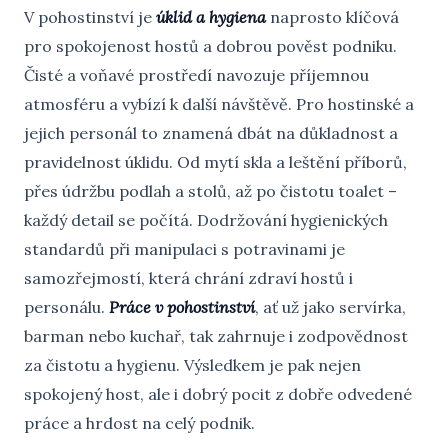
V pohostinství je
úklid a hygiena
naprosto klíčová
pro spokojenost hostů a dobrou pověst podniku.
Čisté a voňavé prostředí navozuje příjemnou
atmosféru a vybízí k další návštěvě. Pro hostinské a
jejich personál to znamená dbát na důkladnost a
pravidelnost úklidu. Od mytí skla a leštění příborů,
přes údržbu podlah a stolů, až po čistotu toalet –
každý detail se počítá. Dodržování hygienických
standardů při manipulaci s potravinami je
samozřejmostí, která chrání zdraví hostů i
personálu.
Práce v pohostinství
, ať už jako servírka,
barman nebo kuchař, tak zahrnuje i zodpovědnost
za čistotu a hygienu. Výsledkem je pak nejen
spokojený host, ale i dobrý pocit z dobře odvedené
práce a hrdost na celý podnik.