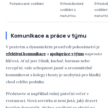
Požadované vzdělání
Středoškolské
Středoš
vzdělání s
vzdělání
maturitou
maturit
Komunikace a práce v týmu
V pestrém a dynamickém prostředí pohostinství je
efektivní komunikace
a
spolupráce v týmu
naprosto
klíčová. Ať už jste číšník, kuchař, barman nebo
recepční, vaše schopnost jasně a srozumitelně
komunikovat s kolegy i hosty je nezbytná pro hladký
chod celého podniku.
Představte si například rušný páteční večer v
restauraci. Nová servírka si není jistá, jaký dezert
hostům doporučit, ale bez zaváhání se obrátí na