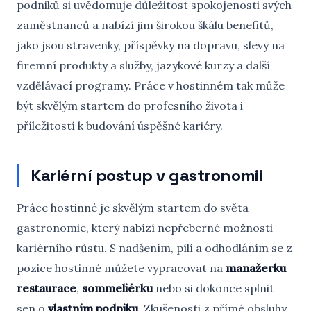
podniků si uvědomuje důležitost spokojenosti svých
zaměstnanců a nabízí jim širokou škálu benefitů,
jako jsou stravenky, příspěvky na dopravu, slevy na
firemní produkty a služby, jazykové kurzy a další
vzdělávací programy. Práce v hostinném tak může
být skvělým startem do profesního života i
příležitostí k budování úspěšné kariéry.
Kariérní postup v gastronomii
Práce hostinné je skvělým startem do světa
gastronomie, který nabízí nepřeberné možnosti
kariérního růstu. S nadšením, pílí a odhodláním se z
pozice hostinné můžete vypracovat na
manažerku
restaurace
,
sommeliérku
nebo si dokonce splnit
sen o
vlastním podniku
. Zkušenosti z přímé obsluhy