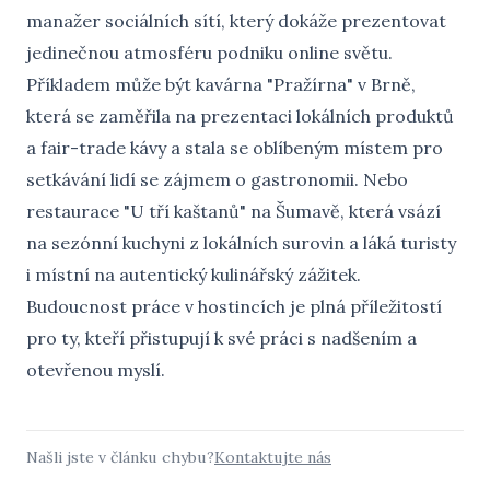
manažer sociálních sítí, který dokáže prezentovat
jedinečnou atmosféru podniku online světu.
Příkladem může být kavárna "Pražírna" v Brně,
která se zaměřila na prezentaci lokálních produktů
a fair-trade kávy a stala se oblíbeným místem pro
setkávání lidí se zájmem o gastronomii. Nebo
restaurace "U tří kaštanů" na Šumavě, která vsází
na sezónní kuchyni z lokálních surovin a láká turisty
i místní na autentický kulinářský zážitek.
Budoucnost práce v hostincích je plná příležitostí
pro ty, kteří přistupují k své práci s nadšením a
otevřenou myslí.
Našli jste v článku chybu?
Kontaktujte nás