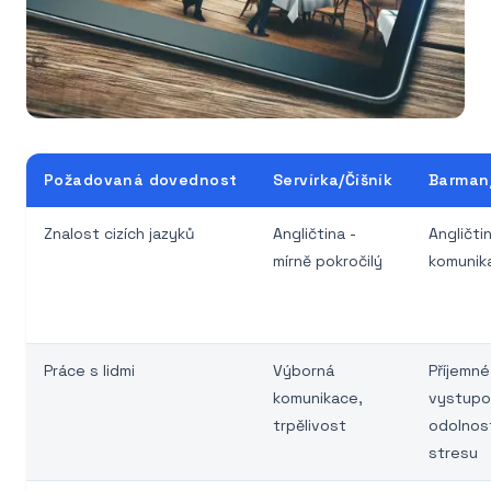
Požadovaná dovednost
Servírka/Číšník
Barman
Znalost cizích jazyků
Angličtina -
Angličtin
mírně pokročilý
komunika
Práce s lidmi
Výborná
Příjemné
komunikace,
vystupo
trpělivost
odolnos
stresu