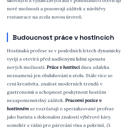
šikovných a vynalézavých lidí v pohostinství otevírají
nové možnosti a posouvají zážitek z návštěvy
restaurace na zcela novou úroveň.
Budoucnost práce v hostincích
Hostinská profese se v posledních letech dynamicky
vyvíjí a otevírá před nadšenými lidmi spoustu
nových možností.
Práce v hostinci
dnes zdaleka
neznamená jen obsluhování u stolu. Stále více se
cení kreativita, znalost moderních trendů v
gastronomii a schopnost poskytnout hostům
nezapomenutelný zážitek.
Pracovní pozice v
hostinném
se rozrůstají o specializované profese
jako barista s dokonalou znalostí výběrové kávy,
someliér s vášní pro párování vína a pokrmů, či