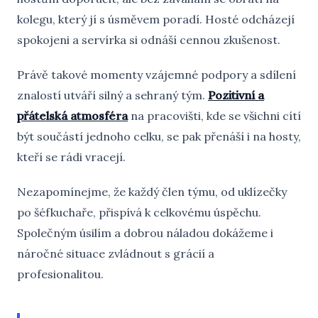
kolegu, který jí s úsměvem poradí. Hosté odcházejí
spokojeni a servírka si odnáší cennou zkušenost.
Právě takové momenty vzájemné podpory a sdílení
znalostí utváří silný a sehraný tým.
Pozitivní a
přátelská atmosféra
na pracovišti, kde se všichni cítí
být součástí jednoho celku, se pak přenáší i na hosty,
kteří se rádi vracejí.
Nezapomínejme, že každý člen týmu, od uklízečky
po šéfkuchaře, přispívá k celkovému úspěchu.
Společným úsilím a dobrou náladou dokážeme i
náročné situace zvládnout s grácií a
profesionalitou.