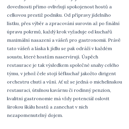
dovednosti přímo ovlivňují spokojenost hostů a
celkovou prestiž podniku. Od přípravy jídelního
lístku, přes výběr a zpracování surovin až po finální
úpravu pokrmů, každý krok vyžaduje od kuchařů
maximální nasazení a vášeň pro gastronomii. Právě
tato vášeň a láska k jídlu se pak odráží v každém
soustu, které hostům naservírují. Úspěch
restaurace je tak výsledkem společné snahy celého
týmu, v jehož čele stojí šéfkuchař jakožto dirigent
orchestru chutí a vůní. Ať už se jedná o michelinskou
restauraci, útulnou kavárnu či rodinný penzion,
kvalitní gastronomie má vždy potenciál oslovit
širokou škálu hostů a zanechat v nich
nezapomenutelný dojem.