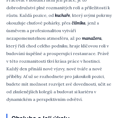
Pracovat v hostinci není jen práce, je to
dobrodružství plné rozmanitých rolí a příležitostí k
růstu. Každá pozice, od
kuchaře
, který svými pokrmy
okouzluje chuťové pohárky, přes
číšníka
, jenž s
úsměvem a profesionalitou vytváří
nezapomenutelnou atmosféru, až po
manažera
,
který řídí chod celého podniku, hraje klíčovou roli v
budování úspěšné a prosperující restaurace. Právě
v této rozmanitosti tkví krása práce v hostinci.
Každý den přináší nové výzvy, nové tváře a nové
příběhy. Ať už se rozhodnete pro jakoukoli pozici,
budete mít možnost rozvíjet své dovednosti, učit se
od zkušenějších kolegů a budovat si kariéru v
dynamickém a perspektivním odvětví.