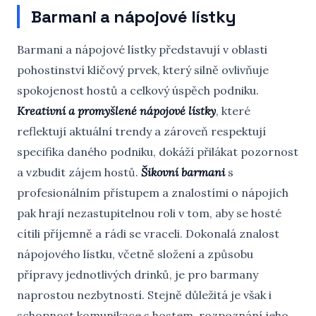
Barmani a nápojové lístky
Barmani a nápojové lístky představují v oblasti
pohostinství klíčový prvek, který silně ovlivňuje
spokojenost hostů a celkový úspěch podniku.
Kreativní a promyšlené nápojové lístky
, které
reflektují aktuální trendy a zároveň respektují
specifika daného podniku, dokáží přilákat pozornost
a vzbudit zájem hostů.
Šikovní barmani
s
profesionálním přístupem a znalostími o nápojích
pak hrají nezastupitelnou roli v tom, aby se hosté
cítili příjemně a rádi se vraceli. Dokonalá znalost
nápojového lístku, včetně složení a způsobu
přípravy jednotlivých drinků, je pro barmany
naprostou nezbytností. Stejně důležitá je však i
schopnost komunikace s hostem, rozpoznání jeho