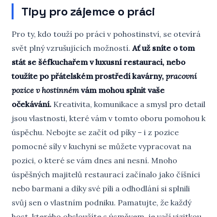
Tipy pro zájemce o práci
Pro ty, kdo touží po práci v pohostinství, se otevírá
svět plný vzrušujících možností.
Ať už sníte o tom
stát se šéfkuchařem v luxusní restauraci, nebo
toužíte po přátelském prostředí kavárny,
pracovní
pozice v hostinném
vám mohou splnit vaše
očekávání.
Kreativita, komunikace a smysl pro detail
jsou vlastnosti, které vám v tomto oboru pomohou k
úspěchu. Nebojte se začít od píky – i z pozice
pomocné síly v kuchyni se můžete vypracovat na
pozici, o které se vám dnes ani nesní. Mnoho
úspěšných majitelů restaurací začínalo jako číšníci
nebo barmani a díky své píli a odhodlání si splnili
svůj sen o vlastním podniku. Pamatujte, že každý
host, kterého obsloužíte s úsměvem, je vaší vizitkou