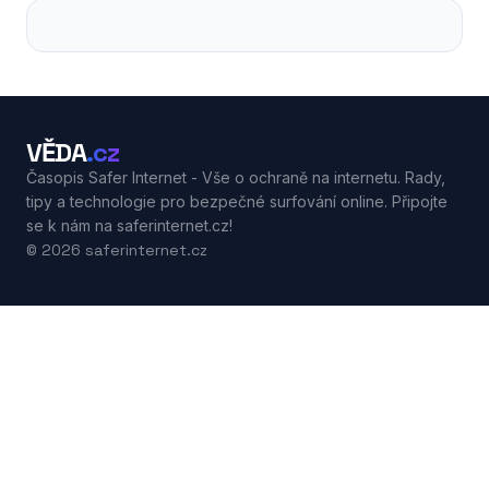
VĚDA
.cz
Časopis Safer Internet - Vše o ochraně na internetu. Rady,
tipy a technologie pro bezpečné surfování online. Připojte
se k nám na saferinternet.cz!
© 2026 saferinternet.cz