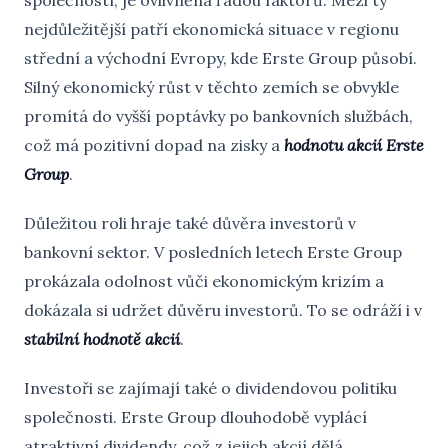
společností, je ovlivněna řadou faktorů. Mezi ty
nejdůležitější patří ekonomická situace v regionu
střední a východní Evropy, kde Erste Group působí.
Silný ekonomický růst v těchto zemích se obvykle
promítá do vyšší poptávky po bankovních službách,
což má pozitivní dopad na zisky a
hodnotu akcií Erste
Group
.
Důležitou roli hraje také důvěra investorů v
bankovní sektor. V posledních letech Erste Group
prokázala odolnost vůči ekonomickým krizím a
dokázala si udržet důvěru investorů. To se odráží i v
stabilní hodnotě akcií
.
Investoři se zajímají také o dividendovou politiku
společnosti. Erste Group dlouhodobě vyplácí
atraktivní dividendy, což z jejich akcií dělá