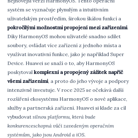
nejnovější verzí HarmonyOS. Tento operační
systém se vyznačuje plynulým a intuitivním
uživatelským prostředím, širokou škálou funkcí a
pokročilými možnostmi propojení mezi zařízeními
.
Díky HarmonyOS mohou uživatelé snadno sdílet
soubory, ovládat více zařízení z jednoho místa a
využívat inovativní funkce, jako je například Super
Device. Huawei se snaží o to, aby HarmonyOS
poskytoval
komplexní a propojený zážitek napříč
všemi zařízeními
, a proto do jeho vývoje a podpory
intenzivně investuje. V roce 2025 se očekává další
rozšíření ekosystému HarmonyOS o nové aplikace,
služby a partnerská zařízení. Huawei si klade za cíl
vybudovat
silnou platformu, která bude
konkurenceschopná vůči zavedeným operačním
systémům, jako jsou Android a iOS.