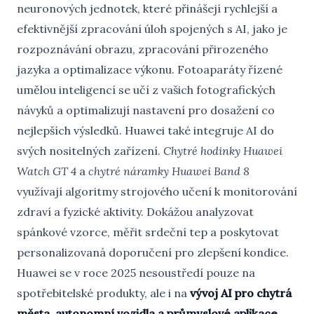
neuronových jednotek, které přinášejí rychlejší a
efektivnější zpracování úloh spojených s AI, jako je
rozpoznávání obrazu, zpracování přirozeného
jazyka a optimalizace výkonu. Fotoaparáty řízené
umělou inteligencí se učí z vašich fotografických
návyků a optimalizují nastavení pro dosažení co
nejlepších výsledků. Huawei také integruje AI do
svých nositelných zařízení.
Chytré hodinky Huawei
Watch GT 4
a
chytré náramky Huawei Band 8
využívají algoritmy strojového učení k monitorování
zdraví a fyzické aktivity. Dokážou analyzovat
spánkové vzorce, měřit srdeční tep a poskytovat
personalizovaná doporučení pro zlepšení kondice.
Huawei se v roce 2025 nesoustředí pouze na
spotřebitelské produkty, ale i na
vývoj AI pro chytrá
města, autonomní vozidla a průmyslové aplikace
.