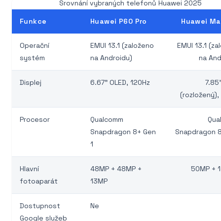
Srovnání vybraných telefonů Huawei 2025
Funkce
Huawei P60 Pro
Huawei Ma
Operační
EMUI 13.1 (založeno
EMUI 13.1 (za
systém
na Androidu)
na And
Displej
6.67" OLED, 120Hz
7.85
(rozložený),
Procesor
Qualcomm
Qua
Snapdragon 8+ Gen
Snapdragon 
1
Hlavní
48MP + 48MP +
50MP + 
fotoaparát
13MP
Dostupnost
Ne
Google služeb