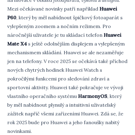
na inovace v oblasti
fotoaparátů
,
výkonu
a
designu
.
Mezi očekávané novinky patří například
Huawei
P60
, který by měl nabídnout špičkový fotoaparát s
vylepšeným zoomem a nočním režimem. Pro
náročnější uživatele je tu skládací telefon
Huawei
Mate X4
s ještě odolnějším displejem a vylepšeným
mechanismem skládání. Huawei se ale nezaměřuje
jen na telefony. V roce 2025 se očekává také příchod
nových chytrých hodinek Huawei Watch s
pokročilými funkcemi pro sledování zdraví a
sportovní aktivity. Huawei také pokračuje ve vývoji
vlastního operačního systému
HarmonyOS
, který
by měl nabídnout plynulý a intuitivní uživatelský
zážitek napříč všemi zařízeními Huawei. Zdá se, že
rok 2025 bude pro Huawei a jeho fanoušky nabitý
novinkami.