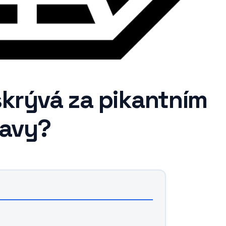
skrývá za pikantním
bavy?