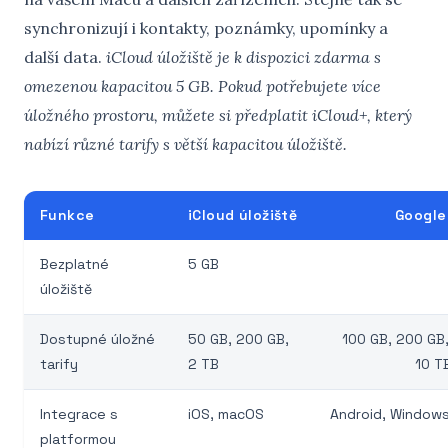
synchronizují i kontakty, poznámky, upomínky a
další data.
iCloud úložiště je k dispozici zdarma s
omezenou kapacitou 5 GB.
Pokud potřebujete více
úložného prostoru, můžete si předplatit iCloud+, který
nabízí různé tarify s větší kapacitou úložiště.
Funkce
iCloud úložiště
Google
Bezplatné
5 GB
úložiště
Dostupné úložné
50 GB, 200 GB,
100 GB, 200 GB,
tarify
2 TB
10 T
Integrace s
iOS, macOS
Android, Window
platformou