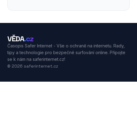
VĚDA
.cz
Časopis Safer Internet - Vše o ochraně na internetu. Rady,
tipy a technologie pro bezpečné surfování online. Připojte
se k nám na saferinternet.cz!
© 2026 saferinternet.cz