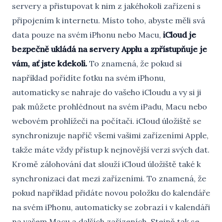
servery a přistupovat k nim z jakéhokoli zařízení s
připojením k internetu. Místo toho, abyste měli svá
data pouze na svém iPhonu nebo Macu,
iCloud je
bezpečně ukládá na servery Applu a zpřístupňuje je
vám, ať jste kdekoli.
To znamená, že pokud si
například pořídíte fotku na svém iPhonu,
automaticky se nahraje do vašeho iCloudu a vy si ji
pak můžete prohlédnout na svém iPadu, Macu nebo
webovém prohlížeči na počítači. iCloud úložiště se
synchronizuje napříč všemi vašimi zařízeními Apple,
takže máte vždy přístup k nejnovější verzi svých dat.
Kromě zálohování dat slouží iCloud úložiště také k
synchronizaci dat mezi zařízeními. To znamená, že
pokud například přidáte novou položku do kalendáře
na svém iPhonu, automaticky se zobrazí i v kalendáři
na vašem Macu a dalších zařízeních. Stejně tak se