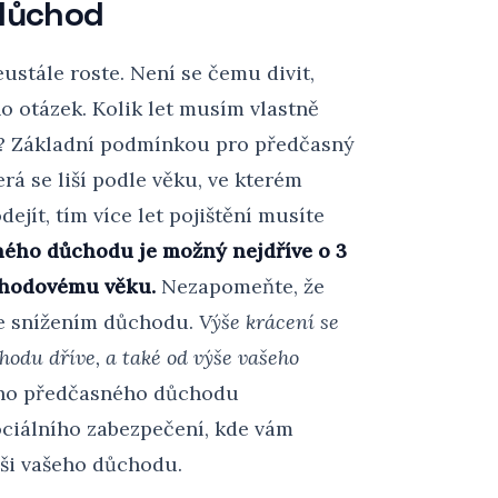
důchod
stále roste. Není se čemu divit,
o otázek. Kolik let musím vlastně
e? Základní podmínkou pro předčasný
rá se liší podle věku, ve kterém
ejít, tím více let pojištění musíte
sného důchodu je možný nejdříve o 3
chodovému věku.
Nezapomeňte, že
e snížením důchodu.
Výše krácení se
hodu dříve, a také od výše vašeho
eho předčasného důchodu
ciálního zabezpečení, kde vám
ši vašeho důchodu.