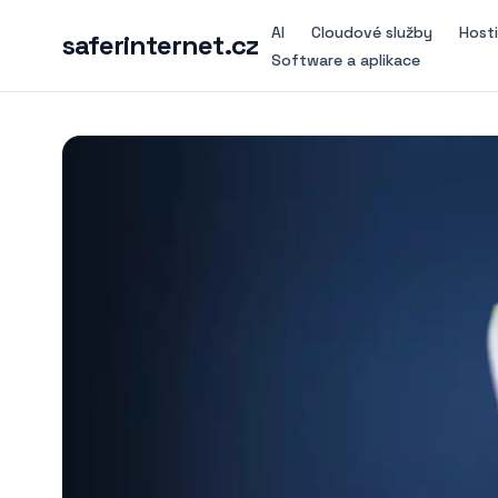
AI
Cloudové služby
Host
saferinternet.cz
Software a aplikace