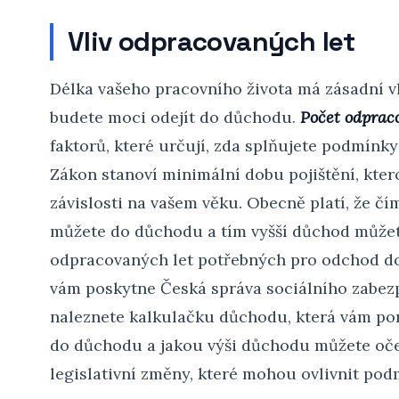
Vliv odpracovaných let
Délka vašeho pracovního života má zásadní vl
budete moci odejít do důchodu.
Počet odprac
faktorů, které určují, zda splňujete podmínk
Zákon stanoví minimální dobu pojištění, kterou
závislosti na vašem věku. Obecně platí, že čím
můžete do důchodu a tím vyšší důchod můžet
odpracovaných let potřebných pro odchod d
vám poskytne Česká správa sociálního zabezp
naleznete kalkulačku důchodu, která vám pomů
do důchodu a jakou výši důchodu můžete oček
legislativní změny, které mohou ovlivnit po