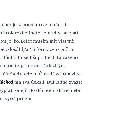
 odejít z práce dříve a užít si
o krok rozhodnete, je nezbytné znát
u je, kolik let musím mít vlastně
bec dosáhl/a? Informace o počtu
 důchodu se liší podle data vašeho
éle musíte pracovat. Důležitým
do důchodu odejít. Čím dříve, tím více
důchod
má svá úskalí. Důkladně zvažte
vyplatí odejít do důchodu dříve, nebo
ak vyšší příjem.