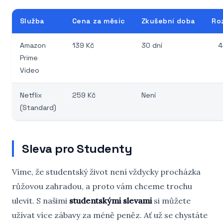
Služba
Cena za měsíc
Zkušební doba
Roz
Amazon
139 Kč
30 dní
4
Prime
Video
Netflix
259 Kč
Není
(Standard)
Sleva pro Studenty
Víme, že studentský život není vždycky procházka
růžovou zahradou, a proto vám chceme trochu
ulevit. S našimi
studentskými slevami
si můžete
užívat více zábavy za méně peněz. Ať už se chystáte