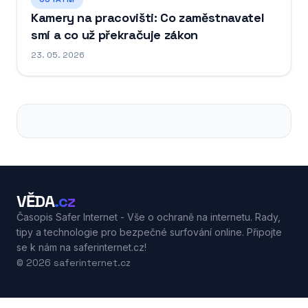
Kamery na pracovišti: Co zaměstnavatel
smí a co už překračuje zákon
23. 05. 2026
VĚDA
.cz
Časopis Safer Internet - Vše o ochraně na internetu. Rady,
tipy a technologie pro bezpečné surfování online. Připojte
se k nám na saferinternet.cz!
© 2026 saferinternet.cz