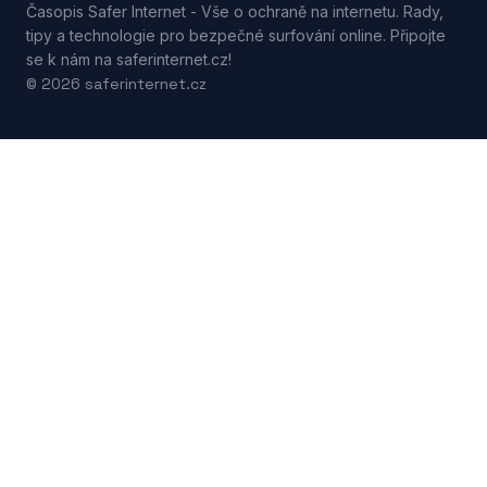
Časopis Safer Internet - Vše o ochraně na internetu. Rady,
tipy a technologie pro bezpečné surfování online. Připojte
se k nám na saferinternet.cz!
© 2026 saferinternet.cz