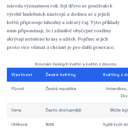
národa významnou roli. Její dřevo se používalo k
výrobě hudebních nástrojů a dodnes se z jejích
květů připravuje lahodný a zdravý čaj. Tyto příklady
nám připomínají, že i zdánlivě obyčejné rostliny
skrývají netušené krásy a užitek. Pojďme si jich
proto více všímat a chránit je pro další generace.
Srovnání českých květin a květin z dovozu
Vlastnost
České květiny
Květiny z 
Původ
Česká republika
Holandkso,
Ekv
Cena
Často dostupnější
Může být
Uhlíková
Nižší
Vyšší kvůli d