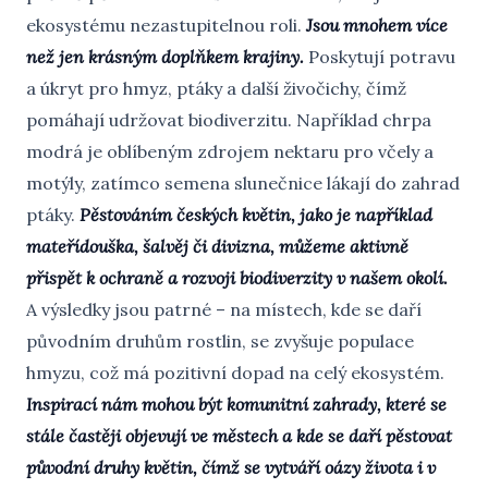
ekosystému nezastupitelnou roli.
Jsou mnohem více
než jen krásným doplňkem krajiny.
Poskytují potravu
a úkryt pro hmyz, ptáky a další živočichy, čímž
pomáhají udržovat biodiverzitu. Například chrpa
modrá je oblíbeným zdrojem nektaru pro včely a
motýly, zatímco semena slunečnice lákají do zahrad
ptáky.
Pěstováním českých květin, jako je například
mateřídouška, šalvěj či divizna, můžeme aktivně
přispět k ochraně a rozvoji biodiverzity v našem okolí.
A výsledky jsou patrné – na místech, kde se daří
původním druhům rostlin, se zvyšuje populace
hmyzu, což má pozitivní dopad na celý ekosystém.
Inspirací nám mohou být komunitní zahrady, které se
stále častěji objevují ve městech a kde se daří pěstovat
původní druhy květin, čímž se vytváří oázy života i v