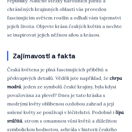
republiky. Naučné stezky národních parků a
chráněných krajinných oblastí vás provedou
fascinujícím světem rostlin a odhalí vám tajemství
jejich života. Objevte krásu českých květin a nechte
se inspirovat jejich něžnou silou a krásou.
Zajímavosti a fakta
Česká květena je plná fascinujících příběhů a
překvapivých detailů. Věděli jste například, že
chrpa
modrá
, jeden ze symbolů české krajiny, byla kdysi
považována za plevel? Dnes je tato kráska s
modrými květy oblíbenou ozdobou zahrad a její
sušené květy se používají v léčitelství. Podobně i
lípa
srdčitá
, strom s omamnou vůní květů a důležitou
symbolickou hodnotou, sehrála v historii českého