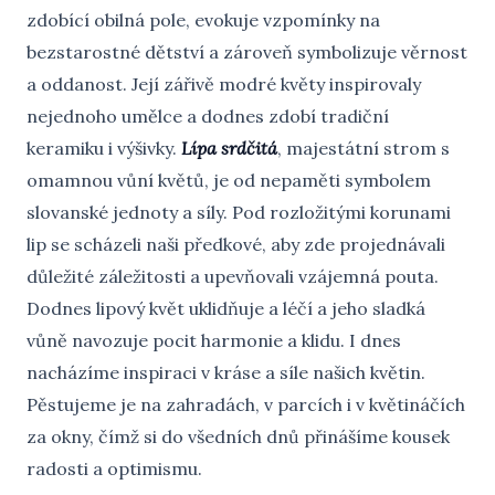
zdobící obilná pole, evokuje vzpomínky na
bezstarostné dětství a zároveň symbolizuje věrnost
a oddanost. Její zářivě modré květy inspirovaly
nejednoho umělce a dodnes zdobí tradiční
keramiku i výšivky.
Lípa srdčitá
, majestátní strom s
omamnou vůní květů, je od nepaměti symbolem
slovanské jednoty a síly. Pod rozložitými korunami
lip se scházeli naši předkové, aby zde projednávali
důležité záležitosti a upevňovali vzájemná pouta.
Dodnes lipový květ uklidňuje a léčí a jeho sladká
vůně navozuje pocit harmonie a klidu. I dnes
nacházíme inspiraci v kráse a síle našich květin.
Pěstujeme je na zahradách, v parcích i v květináčích
za okny, čímž si do všedních dnů přinášíme kousek
radosti a optimismu.