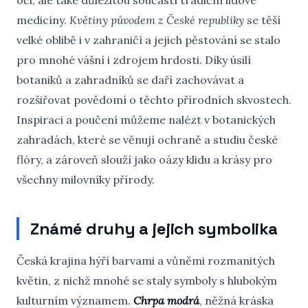
oči, ale také důležitou součástí tradiční lidové
medicíny.
Květiny původem z České republiky
se těší
velké oblibě i v zahraničí a jejich pěstování se stalo
pro mnohé vášní i zdrojem hrdosti. Díky úsilí
botaniků a zahradníků se daří zachovávat a
rozšiřovat povědomí o těchto přírodních skvostech.
Inspiraci a poučení můžeme nalézt v botanických
zahradách, které se věnují ochraně a studiu české
flóry, a zároveň slouží jako oázy klidu a krásy pro
všechny milovníky přírody.
Známé druhy a jejich symbolika
Česká krajina hýří barvami a vůněmi rozmanitých
květin, z nichž mnohé se staly symboly s hlubokým
kulturním významem.
Chrpa modrá
, něžná kráska