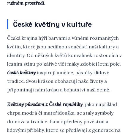
rušném prostředí.
České květiny v kultuře
Česká krajina hýří barvami a vůněmi rozmanitých
květin, které jsou nedílnou součástí naší kultury a
identity. Od něžných květů konvalinek rostoucích v
lesním stínu po zářivé vlčí máky zdobící letní pole,
české květiny
inspirují umělce, básníky i lidové
tradice. Svou krásou obohacují naše životy a
připomínají nám krásu a bohatství naší země.
Květiny původem z České republiky
, jako například
chrpa modrá či mateřídouška, se staly symboly
domova a tradice. Jsou opředeny pověstmi a
lidovými příběhy, které se předávají z generace na