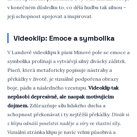
v konečném důsledku to, co dělá hudbu tak silnou –
její schopnost spojovat a inspirovat.
Videoklip: Emoce a symbolika
V Landově videoklipu k písni Minové pole se emoce a
symbolika prolínají a vytvářejí silný divácký zážitek.
Píseň, která metaforicky popisuje nástrahy a
překážky v životě, je vizuálně podpořena obrazy
boje, pádu a následného vzestupu.
Videoklip tak
nepůsobí depresivně, ale naopak motivujícím
dojmem.
Zdůrazňuje sílu lidského ducha a
schopnost překonávat i ty nejtěžší překážky.
Divák si
z klipu odnáší poselství naděje a víry ve vlastní síly.
Vizuální stránka klipu je navíc velmi působivá a