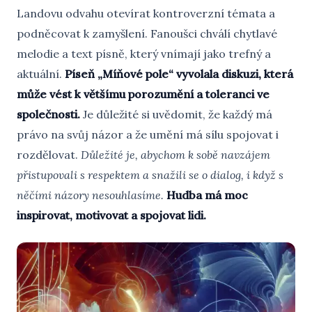
Landovu odvahu otevírat kontroverzní témata a
podněcovat k zamyšlení. Fanoušci chválí chytlavé
melodie a text písně, který vnímají jako trefný a
aktuální.
Píseň „Míňové pole“ vyvolala diskuzi, která
může vést k většímu porozumění a toleranci ve
společnosti.
Je důležité si uvědomit, že každý má
právo na svůj názor a že umění má sílu spojovat i
rozdělovat.
Důležité je, abychom k sobě navzájem
přistupovali s respektem a snažili se o dialog, i když s
něčími názory nesouhlasíme.
Hudba má moc
inspirovat, motivovat a spojovat lidi.