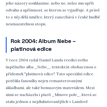
jeho názory souhlasíme, nebo ne, nelze mu upřít
odvahu a upřímnost, se kterou se vyjadřuje. A právě
to z něj dělá umělce, který zanechává v české hudbě
nesmazatelnou stopu.
Rok 2004: Album Nebe –
platinová edice
V roce 2004 vydal Daniel Landa reedici svého
úspěšného alba _Nebe_, tentokrát obohacenou o
přídomek "platinová edice". Tato speciální edice
potěšila fanoušky nejen remasterovanými
skladbami, ale také bonusovým materiálem. Mezi
nimi se nacházela i píseň _Minove pole_, která se
stala jednou z nejdiskutovanějších v Landově