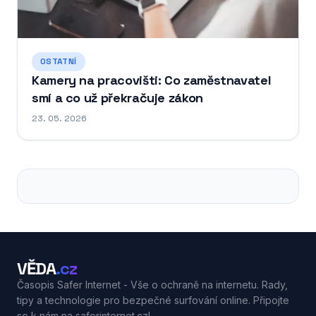
OSTATNÍ
Kamery na pracovišti: Co zaměstnavatel
smí a co už překračuje zákon
23. 05. 2026
VĚDA
.cz
Časopis Safer Internet - Vše o ochraně na internetu. Rady,
tipy a technologie pro bezpečné surfování online. Připojte
se k nám na saferinternet.cz!