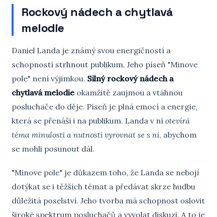
Rockový nádech a chytlavá
melodie
Daniel Landa je známý svou energičností a
schopností strhnout publikum. Jeho píseň "Minove
pole" není výjimkou.
Silný rockový nádech a
chytlavá melodie
okamžitě zaujmou a vtáhnou
posluchače do děje. Píseň je plná emocí a energie,
která se přenáší i na publikum. Landa v ní
otevírá
téma minulosti a nutnosti vyrovnat se s ní
, abychom
se mohli posunout dál.
"Minove pole" je důkazem toho, že Landa se nebojí
dotýkat se i těžších témat a předávat skrze hudbu
důležitá poselství. Jeho tvorba má schopnost oslovit
široké spektrum posluchačů a vyvolat diskuzi. A to je