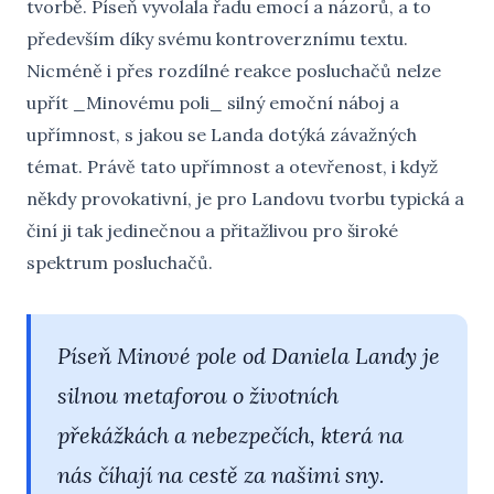
tvorbě. Píseň vyvolala řadu emocí a názorů, a to
především díky svému kontroverznímu textu.
Nicméně i přes rozdílné reakce posluchačů nelze
upřít _Minovému poli_ silný emoční náboj a
upřímnost, s jakou se Landa dotýká závažných
témat. Právě tato upřímnost a otevřenost, i když
někdy provokativní, je pro Landovu tvorbu typická a
činí ji tak jedinečnou a přitažlivou pro široké
spektrum posluchačů.
Píseň Minové pole od Daniela Landy je
silnou metaforou o životních
překážkách a nebezpečích, která na
nás číhají na cestě za našimi sny.