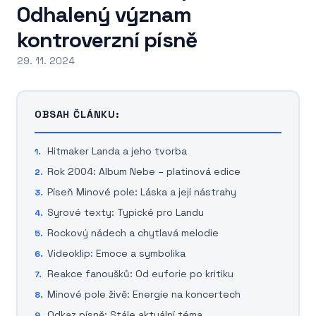
Odhalený význam
kontroverzní písně
29. 11. 2024
OBSAH ČLÁNKU:
Hitmaker Landa a jeho tvorba
Rok 2004: Album Nebe – platinová edice
Píseň Minové pole: Láska a její nástrahy
Syrové texty: Typické pro Landu
Rockový nádech a chytlavá melodie
Videoklip: Emoce a symbolika
Reakce fanoušků: Od euforie po kritiku
Minové pole živě: Energie na koncertech
Odkaz písně: Stále aktuální téma