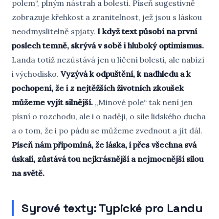
polem“, plným nástrah a bolesti. Píseň sugestivně
zobrazuje křehkost a zranitelnost, jež jsou s láskou
neodmyslitelně spjaty.
I když text působí na první
poslech temně, skrývá v sobě i hluboký optimismus.
Landa totiž nezůstává jen u líčení bolesti, ale nabízí
i východisko.
Vyzývá k odpuštění, k nadhledu a k
pochopení, že i z nejtěžších životních zkoušek
můžeme vyjít silnější.
„Minové pole“ tak není jen
písní o rozchodu, ale i o naději, o síle lidského ducha
a o tom, že i po pádu se můžeme zvednout a jít dál.
Píseň nám připomíná, že láska, i přes všechna svá
úskalí, zůstává tou nejkrásnější a nejmocnější silou
na světě.
Syrové texty: Typické pro Landu