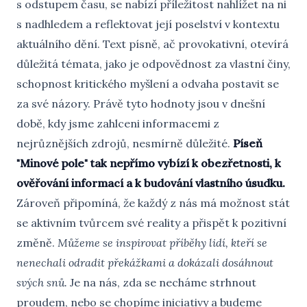
s odstupem času, se nabízí příležitost nahlížet na ni
s nadhledem a reflektovat její poselství v kontextu
aktuálního dění. Text písně, ač provokativní, otevírá
důležitá témata, jako je odpovědnost za vlastní činy,
schopnost kritického myšlení a odvaha postavit se
za své názory. Právě tyto hodnoty jsou v dnešní
době, kdy jsme zahlceni informacemi z
nejrůznějších zdrojů, nesmírně důležité.
Píseň
"Minové pole" tak nepřímo vybízí k obezřetnosti, k
ověřování informací a k budování vlastního úsudku.
Zároveň připomíná, že každý z nás má možnost stát
se aktivním tvůrcem své reality a přispět k pozitivní
změně.
Můžeme se inspirovat příběhy lidí, kteří se
nenechali odradit překážkami a dokázali dosáhnout
svých snů.
Je na nás, zda se necháme strhnout
proudem, nebo se chopíme iniciativy a budeme