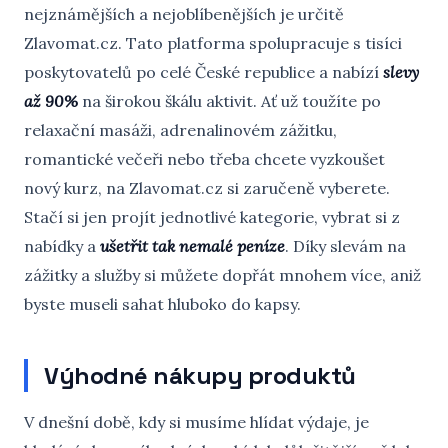
nejznámějších a nejoblíbenějších je určitě
Zlavomat.cz. Tato platforma spolupracuje s tisíci
poskytovatelů po celé České republice a nabízí
slevy
až 90%
na širokou škálu aktivit. Ať už toužíte po
relaxační masáži, adrenalinovém zážitku,
romantické večeři nebo třeba chcete vyzkoušet
nový kurz, na Zlavomat.cz si zaručeně vyberete.
Stačí si jen projít jednotlivé kategorie, vybrat si z
nabídky a
ušetřit tak nemalé peníze
. Díky slevám na
zážitky a služby si můžete dopřát mnohem více, aniž
byste museli sahat hluboko do kapsy.
Výhodné nákupy produktů
V dnešní době, kdy si musíme hlídat výdaje, je