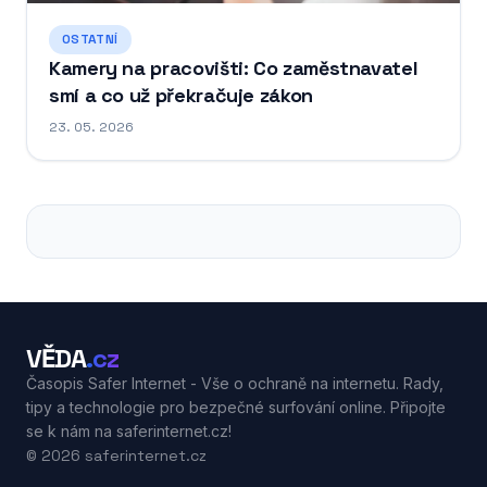
OSTATNÍ
Kamery na pracovišti: Co zaměstnavatel
smí a co už překračuje zákon
23. 05. 2026
VĚDA
.cz
Časopis Safer Internet - Vše o ochraně na internetu. Rady,
tipy a technologie pro bezpečné surfování online. Připojte
se k nám na saferinternet.cz!
© 2026 saferinternet.cz