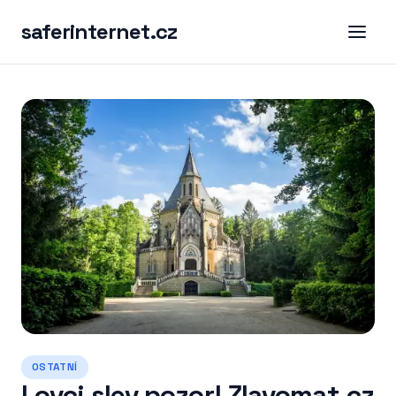
saferinternet.cz
OSTATNÍ
Lovci slev pozor! Zlavomat.cz