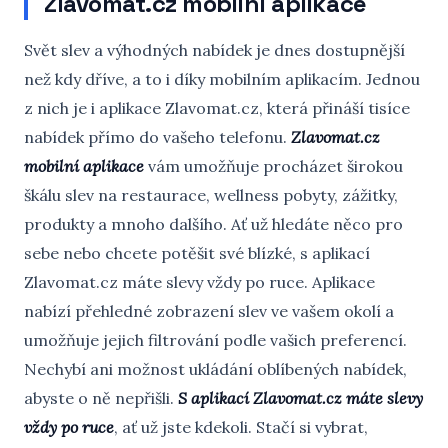
Zlavomat.cz mobilní aplikace
Svět slev a výhodných nabídek je dnes dostupnější
než kdy dříve, a to i díky mobilním aplikacím. Jednou
z nich je i aplikace Zlavomat.cz, která přináší tisíce
nabídek přímo do vašeho telefonu.
Zlavomat.cz
mobilní aplikace
vám umožňuje procházet širokou
škálu slev na restaurace, wellness pobyty, zážitky,
produkty a mnoho dalšího. Ať už hledáte něco pro
sebe nebo chcete potěšit své blízké, s aplikací
Zlavomat.cz máte slevy vždy po ruce. Aplikace
nabízí přehledné zobrazení slev ve vašem okolí a
umožňuje jejich filtrování podle vašich preferencí.
Nechybí ani možnost ukládání oblíbených nabídek,
abyste o ně nepřišli.
S aplikací Zlavomat.cz máte slevy
vždy po ruce
, ať už jste kdekoli. Stačí si vybrat,