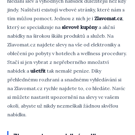
hledání slev a výhodných nabídek důležitější než kdy
jindy. Naštěstí existují webové stránky, které nám s
tím můžou pomoct. Jednou z nich je i
Zlavomat.cz
,
který se specializuje na
slevové kupóny
a akční
nabídky na širokou škálu produktů a služeb. Na
Zlavomat.cz najdete slevy na vše od elektroniky a
oblečení po pobyty v hotelech a wellness procedury.
Stačí si jen vybrat z nepřeberného množství
nabídek a
ušetřit
tak nemalé peníze. Díky
přehlednému rozhraní a snadnému vyhledávání si
na Zlavomat.cz rychle najdete to, co hledáte. Navíc
si můžete nastavit upozornění na slevy ve vašem
okolí, abyste už nikdy nezmeškali žádnou skvělou
nabídku.