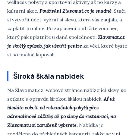
wellness pobyty a sportovní aktivity až po kurzy a
kulturní akce.
Používání Zlavomat.cz je snadné
. Stačí
si vytvořit účet, vybrat si slevu, která vás zaujala, a
zaplatit ji online. Po zaplacení obdržíte voucher,
který pak uplatníte u dané společnosti.
Zlavomat.cz
je skvělý způsob, jak ušetřit peníze
za věci, které byste
si normálně kupovali.
Široká škála nabídek
Na Zlavomat.cz, webové stránce nabízející slevy, se
setkáte s opravdu širokou škálou nabídek.
Ať už
hledáte cokoli, od relaxačních pobytů přes
adrenalinové zážitky až po slevy do restaurací, na
Zlavomatu si zaručeně vyberete.
Nabídka je
rozdělena do přehledných kategorií, takže se v ní