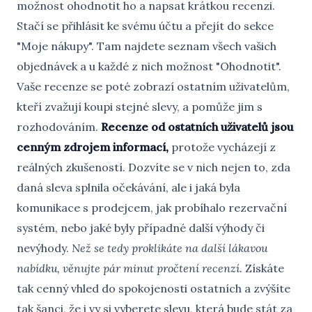
možnost ohodnotit ho a napsat krátkou recenzi.
Stačí se přihlásit ke svému účtu a přejít do sekce
"Moje nákupy". Tam najdete seznam všech vašich
objednávek a u každé z nich možnost "Ohodnotit".
Vaše recenze se poté zobrazí ostatním uživatelům,
kteří zvažují koupi stejné slevy, a pomůže jim s
rozhodováním.
Recenze od ostatních uživatelů jsou
cenným zdrojem informací,
protože vycházejí z
reálných zkušeností. Dozvíte se v nich nejen to, zda
daná sleva splnila očekávání, ale i jaká byla
komunikace s prodejcem, jak probíhalo rezervační
systém, nebo jaké byly případné další výhody či
nevýhody.
Než se tedy proklikáte na další lákavou
nabídku, věnujte pár minut pročtení recenzí.
Získáte
tak cenný vhled do spokojenosti ostatních a zvýšíte
tak šanci, že i vy si vyberete slevu, která bude stát za