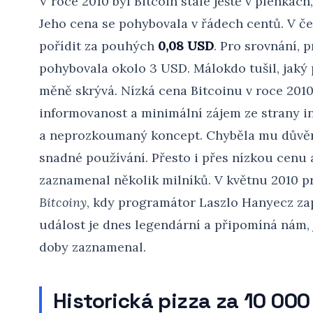
V roce 2010 byl Bitcoin stále ještě v plenkác
Jeho cena se pohybovala v řádech centů. V če
pořídit za pouhých
0,08 USD
. Pro srovnání, 
pohybovala okolo 3 USD. Málokdo tušil, jaký p
měně skrývá. Nízká cena Bitcoinu v roce 2010
informovanost a minimální zájem ze strany inv
a neprozkoumaný koncept. Chyběla mu důvěry
snadné používání. Přesto i přes nízkou cenu 
zaznamenal několik milníků. V květnu 2010 
Bitcoiny
, kdy programátor Laszlo Hanyecz za
událost je dnes legendární a připomíná nám, j
doby zaznamenal.
Historická pizza za 10 000