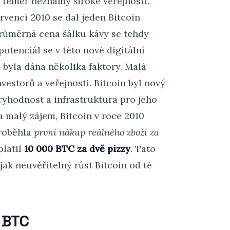
h, téměř neznámý široké veřejnosti.
rvenci 2010 se dal jeden Bitcoin
průměrná cena šálku kávy se tehdy
otenciál se v této nové digitální
 byla dána několika faktory. Malá
estorů a veřejnosti. Bitcoin byl nový
hodnost a infrastruktura pro jeho
a malý zájem, Bitcoin v roce 2010
proběhla
první nákup reálného zboží za
platil
10 000 BTC za dvě pizzy
. Tato
ak neuvěřitelný růst Bitcoin od té
 BTC