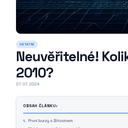
OSTATNÍ
Neuvěřitelné! Kolik
2010?
07. 07. 2024
OBSAH ČLÁNKU:
První burzy s Bitcoinem