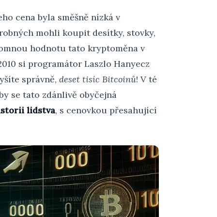
jeho cena byla směšně nízká v
robných mohli koupit desítky, stovky,
 ohromnou hodnotu tato kryptoměna v
a 2010 si programátor Laszlo Hanyecz
lyšíte správně,
deset tisíc Bitcoinů
! V té
by se tato zdánlivě obyčejná
storii lidstva
, s cenovkou přesahující