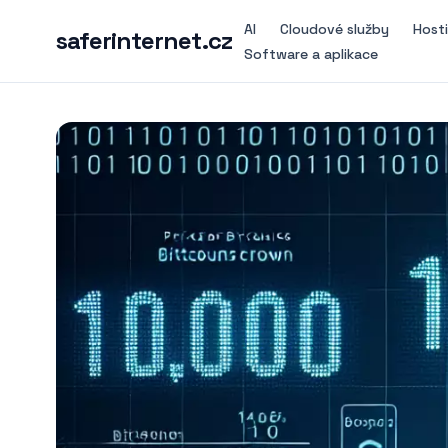
AI
Cloudové služby
Host
saferinternet.cz
Software a aplikace