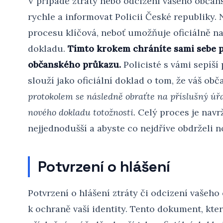
V případě ztráty nebo odcizení vašeho občan
rychle a informovat Policii České republiky. 
procesu klíčová, neboť umožňuje oficiálně na
dokladu.
Tímto krokem chráníte sami sebe 
občanského průkazu.
Policisté s vámi sepíší 
slouží jako oficiální doklad o tom, že váš ob
protokolem se následně obraťte na příslušný úř
nového dokladu totožnosti.
Celý proces je navrž
nejjednodušší a abyste co nejdříve obdrželi n
Potvrzení o hlášení
Potvrzení o hlášení ztráty či odcizení vašeh
k ochraně vaší identity. Tento dokument, kte