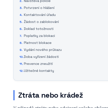
Návštěva policie
Potvrzení o hlášení
Kontaktování úřadu
Žádost o zablokování
Doklad totožnosti
Poplatky za blokaci
Platnost blokace
Vydání nového průkazu
Doba vyřízení žádosti
Prevence zneužití
Užitečné kontakty
Ztráta nebo krádež
V případě ztráty nebo odcizení vašeho občan