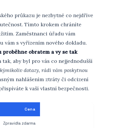
ského průkazu je nezbytné co nejdříve
kutečnost. Tímto krokem chráníte
užitím. Zaměstnanci úřadu vám
u vám s vyřízením nového dokladu.
 proběhne obratem a vy se tak
 tak, aby byl pro vás co nejjednodušší
akýmikoliv dotazy, rádi vám poskytnou
asným nahlášením ztráty či odcizení
ispíváte k vaší vlastní bezpečnosti.
Cena
Zpravidla zdarma