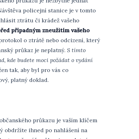
ského průkazu je nezbytné jednat
Návštěva policejní stanice je v tomto
hlásit ztrátu či krádež vašeho
před případným zneužitím vašeho
protokol o ztrátě nebo odcizení, který
čanský průkaz je neplatný.
S tímto
ad, kde budete moci požádat o vydání
en tak, aby byl pro vás co
ový, platný doklad.
o občanského průkazu je vaším klíčem
rý obdržíte ihned po nahlášení na