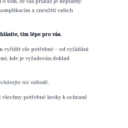
 o tom, že váš průkaz je neplatný.
omplikacím a zneužití vašich
hlásíte, tím lépe pro vás.
m vyřídit vše potřebné – od vyžádání
mi, kde je vyžadován doklad
echávejte nic náhodě.
l všechny potřebné kroky k ochraně