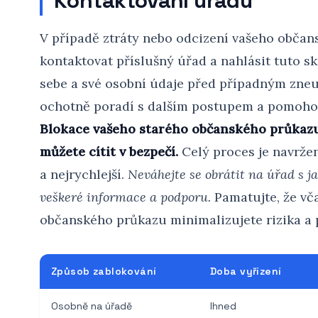
Kontaktování úřadu
V případě ztráty nebo odcizení vašeho občan
kontaktovat příslušný úřad a nahlásit tuto s
sebe a své osobní údaje před případným zne
ochotně poradí s dalším postupem a pomoho
Blokace vašeho starého občanského průkazu
můžete cítit v bezpečí.
Celý proces je navržen
a nejrychlejší.
Neváhejte se obrátit na úřad s j
veškeré informace a podporu.
Pamatujte, že vč
občanského průkazu minimalizujete rizika a př
Způsob zablokování
Doba vyřízení
Osobně na úřadě
Ihned