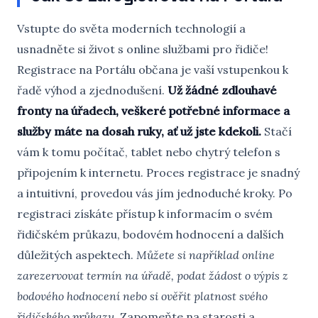
Vstupte do světa moderních technologií a
usnadněte si život s online službami pro řidiče!
Registrace na Portálu občana je vaší vstupenkou k
řadě výhod a zjednodušení.
Už žádné zdlouhavé
fronty na úřadech, veškeré potřebné informace a
služby máte na dosah ruky, ať už jste kdekoli.
Stačí
vám k tomu počítač, tablet nebo chytrý telefon s
připojením k internetu. Proces registrace je snadný
a intuitivní, provedou vás jím jednoduché kroky. Po
registraci získáte přístup k informacím o svém
řidičském průkazu, bodovém hodnocení a dalších
důležitých aspektech.
Můžete si například online
zarezervovat termín na úřadě, podat žádost o výpis z
bodového hodnocení nebo si ověřit platnost svého
řidičského průkazu.
Zapomeňte na starosti a