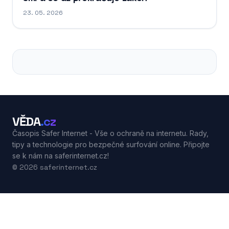
23. 05. 2026
VĚDA
.cz
Časopis Safer Internet - Vše o ochraně na internetu. Rady,
tipy a technologie pro bezpečné surfování online. Připojte
se k nám na saferinternet.cz!
© 2026 saferinternet.cz