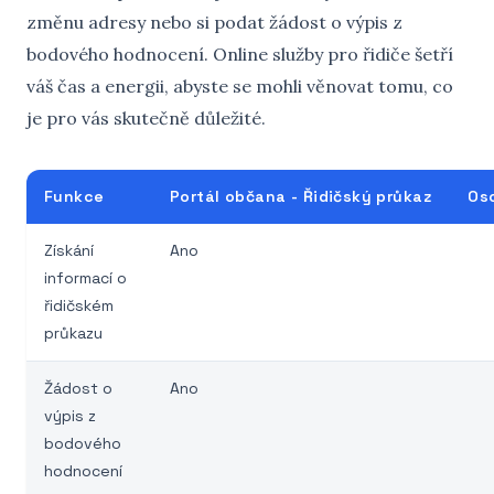
změnu adresy nebo si podat žádost o výpis z
bodového hodnocení. Online služby pro řidiče šetří
váš čas a energii, abyste se mohli věnovat tomu, co
je pro vás skutečně důležité.
Funkce
Portál občana - Řidičský průkaz
Os
Získání
Ano
informací o
řidičském
průkazu
Žádost o
Ano
výpis z
bodového
hodnocení