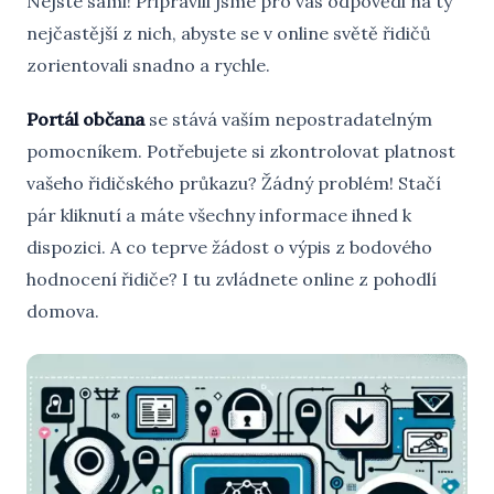
Nejste sami! Připravili jsme pro vás odpovědi na ty
nejčastější z nich, abyste se v online světě řidičů
zorientovali snadno a rychle.
Portál občana
se stává vaším nepostradatelným
pomocníkem. Potřebujete si zkontrolovat platnost
vašeho řidičského průkazu? Žádný problém! Stačí
pár kliknutí a máte všechny informace ihned k
dispozici. A co teprve žádost o výpis z bodového
hodnocení řidiče? I tu zvládnete online z pohodlí
domova.