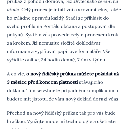
průkaz z pohodlí domova,
bez zbytečného čekání na
úřadě
. Celý proces je intuitivní a srozumitelný, takže
ho zvládne opravdu každý. Stačí se přihlásit do
svého profilu na Portálu občana a postupovat dle
pokynů. Systém vás provede celým procesem krok
za krokem. Již nemusíte složitě dohledávat
informace a vyplňovat papírové formuláře. Vše
vyřídíte online, 24 hodin denně, 7 dní v týdnu.
A co víc,
o nový řidičský průkaz můžete požádat až
3 měsíce před koncem platnosti
stávajícího
dokladu. Tím se vyhnete případným komplikacím a
budete mít jistotu, že vám nový doklad dorazí včas.
Přechod na nový řidičský průkaz tak pro vás bude
hračkou. Využijte moderní technologie a ušetřete