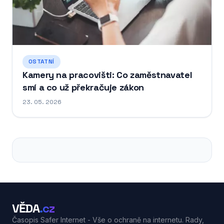
OSTATNÍ
Kamery na pracovišti: Co zaměstnavatel
smí a co už překračuje zákon
23. 05. 2026
VĚDA
.cz
Časopis Safer Internet - Vše o ochraně na internetu. Rady,