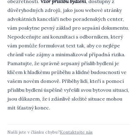
obezřetností.
Vzor příslibu bydlení
, dostupný z
důvěryhodných zdrojů, jako jsou webové stránky
advokátních kanceláří nebo poradenských center,
vám poskytne pevný základ pro sepsání dokumentu.
Nepodceňujte ani konzultaci s odborníkem, který
vám pomůže formulovat text tak, aby co nejlépe
chránil vaše zájmy a minimalizoval případná rizika.
Pamatujte, že správně sepsaný příslib bydlení je
klíčem k hladkému průběhu a klidné budoucnosti ve
vašem novém domově. Příběhy lidí, kteří s pomocí
příslibu bydlení úspěšně vyřešili svou bytovou situaci,
jsou důkazem, že i zdánlivě složité situace mohou
mít šťastný konec.
Našli jste v článku chybu?
Kontaktujte nás