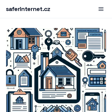
saferinternet.cz