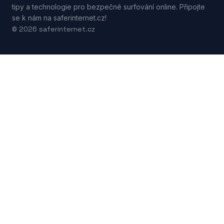
tipy a technologie pro bezpečné surfování online. Připojte
se k nám na saferinternet.cz!
© 2026 saferinternet.cz