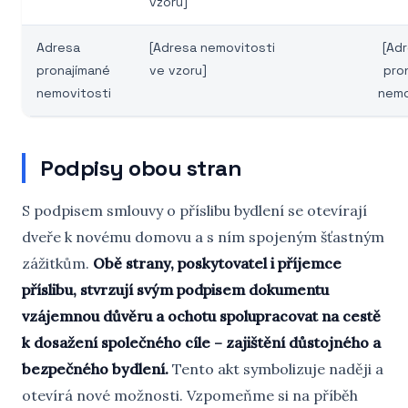
vzoru]
Adresa
[Adresa nemovitosti
[Adr
pronajímané
ve vzoru]
pro
nemovitosti
nemo
Podpisy obou stran
S podpisem smlouvy o příslibu bydlení se otevírají
dveře k novému domovu a s ním spojeným šťastným
zážitkům.
Obě strany, poskytovatel i příjemce
příslibu, stvrzují svým podpisem dokumentu
vzájemnou důvěru a ochotu spolupracovat na cestě
k dosažení společného cíle – zajištění důstojného a
bezpečného bydlení.
Tento akt symbolizuje naději a
otevírá nové možnosti. Vzpomeňme si na příběh