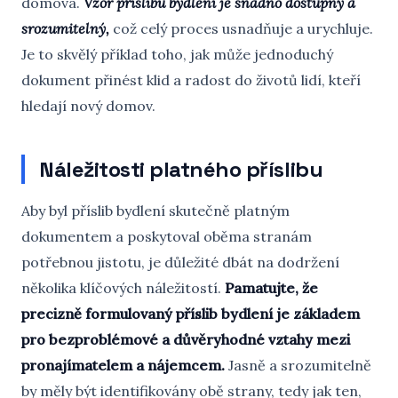
domova.
Vzor příslibu bydlení je snadno dostupný a
srozumitelný,
což celý proces usnadňuje a urychluje.
Je to skvělý příklad toho, jak může jednoduchý
dokument přinést klid a radost do životů lidí, kteří
hledají nový domov.
Náležitosti platného příslibu
Aby byl příslib bydlení skutečně platným
dokumentem a poskytoval oběma stranám
potřebnou jistotu, je důležité dbát na dodržení
několika klíčových náležitostí.
Pamatujte, že
precizně formulovaný příslib bydlení je základem
pro bezproblémové a důvěryhodné vztahy mezi
pronajímatelem a nájemcem.
Jasně a srozumitelně
by měly být identifikovány obě strany, tedy jak ten,