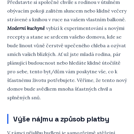
Představte si společné chvíle s rodinou v útulném
obývacím pokoji zalitém sluncem nebo klidné večery
strávené s knihou v ruce na vašem vlastním balkoně.
Moderní kuchyně
vybízí k experimentování s novými
recepty a stane se srdcem vašeho domova, kde se
bude linout vůně čerstvě upečeného chleba a ozývat
smích vašich blízkých. Ať už jste mladá rodina, pár
plánující budoucnost nebo hledáte klidné útočiště
pro sebe, tento byt/dům vám poskytne vše, co k
šťastnému životu potřebujete. Věříme, že tento nový
domov bude svědkem mnoha šťastných chvil a
splněných snů.
Výše nájmu a způsob platby
V rámci příslibu bydlení je samozřejmě stěžejní