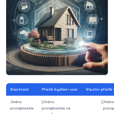
Vlastnost
Příslib bydlení vzor
Vlastní příslib
Jméno
[Jméno
[Jméno
pronajímatele
pronajímatele ve
pronaj