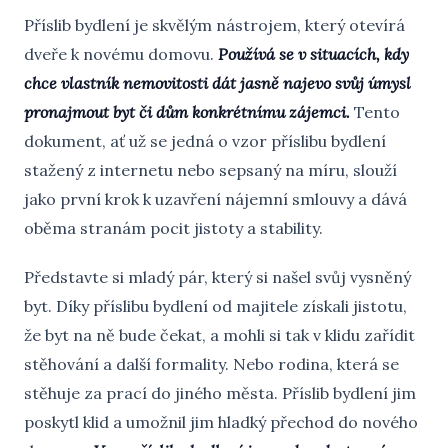
Příslib bydlení je skvělým nástrojem, který otevírá
dveře k novému domovu.
Používá se v situacích, kdy
chce vlastník nemovitosti dát jasně najevo svůj úmysl
pronajmout byt či dům konkrétnímu zájemci.
Tento
dokument, ať už se jedná o vzor příslibu bydlení
stažený z internetu nebo sepsaný na míru, slouží
jako první krok k uzavření nájemní smlouvy a dává
oběma stranám pocit jistoty a stability.
Představte si mladý pár, který si našel svůj vysněný
byt. Díky příslibu bydlení od majitele získali jistotu,
že byt na ně bude čekat, a mohli si tak v klidu zařídit
stěhování a další formality. Nebo rodina, která se
stěhuje za prací do jiného města. Příslib bydlení jim
poskytl klid a umožnil jim hladký přechod do nového