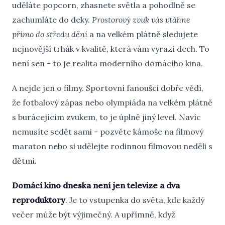
uděláte popcorn, zhasnete světla a pohodlně se
zachumláte do deky.
Prostorový zvuk vás vtáhne
přímo do středu dění
a na velkém plátně sledujete
nejnovější trhák v kvalitě, která vám vyrazí dech. To
není sen - to je realita moderního domácího kina.
A nejde jen o filmy. Sportovní fanoušci dobře vědí,
že fotbalový zápas nebo olympiáda na velkém plátně
s burácejícím zvukem, to je úplně jiný level. Navíc
nemusíte sedět sami - pozvěte kámoše na filmový
maraton nebo si udělejte rodinnou filmovou neděli s
dětmi.
Domácí kino dneska není jen televize a dva
reproduktory
. Je to vstupenka do světa, kde každý
večer může být výjimečný. A upřímně, když