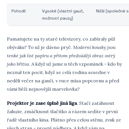
Pohodlí
Vysoké (vlastní gauč,
Nižší (společné s
možnost pauzy)
Pamatujete na ty staré televizory, co zabíraly půl
obýváku? To už je dávno pryč.
Moderní kousky jsou
tenké jak list papíru a přitom předvádějí obraz ostrý
jako břitva
. A když už jsme u těch vzpomínek - kdo by
neznal ten pocit, když se celá rodina sesedne v
neděli večer na gauči, v ruce mísa popcornu a před
vámi běží nejnovější marvelovka?
Projektor je zase úplně jiná liga
. Stačí zatáhnout
žaluzie, zmáčknout tlačítko a rázem sedíte v první
řadě vlastního kina. Plátno přes celou stěnu, zvuk ze
všech stran - prostě nádhera. A když vám na