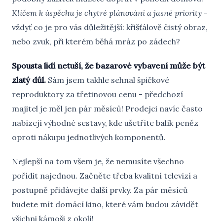
Klíčem k úspěchu je chytré plánování a jasné priority
-
vždyť co je pro vás důležitější: křišťálově čistý obraz,
nebo zvuk, při kterém běhá mráz po zádech?
Spousta lidí netuší, že bazarové vybavení může být
zlatý důl.
Sám jsem takhle sehnal špičkové
reproduktory za třetinovou cenu - předchozí
majitel je měl jen pár měsíců! Prodejci navíc často
nabízejí výhodné sestavy, kde ušetříte balík peněz
oproti nákupu jednotlivých komponentů.
Nejlepší na tom všem je, že nemusíte všechno
pořídit najednou. Začněte třeba kvalitní televizí a
postupně přidávejte další prvky. Za pár měsíců
budete mít domácí kino, které vám budou závidět
všichni kámoši z okolí!