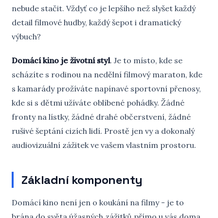
nebude stačit. Vždyť co je lepšího než slyšet každý
detail filmové hudby, každý šepot i dramatický
výbuch?
Domácí kino je životní styl
. Je to místo, kde se
scházíte s rodinou na nedělní filmový maraton, kde
s kamarády prožíváte napínavé sportovní přenosy,
kde si s dětmi užíváte oblíbené pohádky. Žádné
fronty na lístky, žádné drahé občerstvení, žádné
rušivé šeptání cizích lidí. Prostě jen vy a dokonalý
audiovizuální zážitek ve vašem vlastním prostoru.
Základní komponenty
Domácí kino není jen o koukání na filmy - je to
brána do světa úžasných zážitků přímo u vás doma.