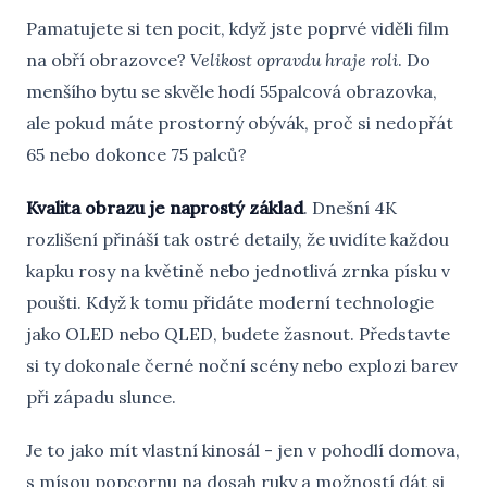
Pamatujete si ten pocit, když jste poprvé viděli film
na obří obrazovce?
Velikost opravdu hraje roli
. Do
menšího bytu se skvěle hodí 55palcová obrazovka,
ale pokud máte prostorný obývák, proč si nedopřát
65 nebo dokonce 75 palců?
Kvalita obrazu je naprostý základ
. Dnešní 4K
rozlišení přináší tak ostré detaily, že uvidíte každou
kapku rosy na květině nebo jednotlivá zrnka písku v
poušti. Když k tomu přidáte moderní technologie
jako OLED nebo QLED, budete žasnout. Představte
si ty dokonale černé noční scény nebo explozi barev
při západu slunce.
Je to jako mít vlastní kinosál - jen v pohodlí domova,
s mísou popcornu na dosah ruky a možností dát si