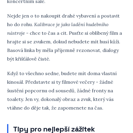
koncertním sále.
Nejde jen o to nakoupit drahé vybavení a postavit
ho do rohu.
Kalibrace je jako ladění hudebního
nástroje
- chce to čas a cit. Pusťte si oblíbený film a
hrajte si se zvukem, dokud nebudete mít husí kůži.
Basová linka by měla příjemně rezonovat, dialogy
být křišťálově čisté.
Když to všechno sedne, budete mít doma vlastní
kinosál. Představte si ty filmové večery - žádné
šustění popcornu od sousedů, žádné fronty na
toalety. Jen vy, dokonalý obraz a zvuk, který vás
vtáhne do děje tak, že zapomenete na čas.
Tipy pro nejlepší zážitek