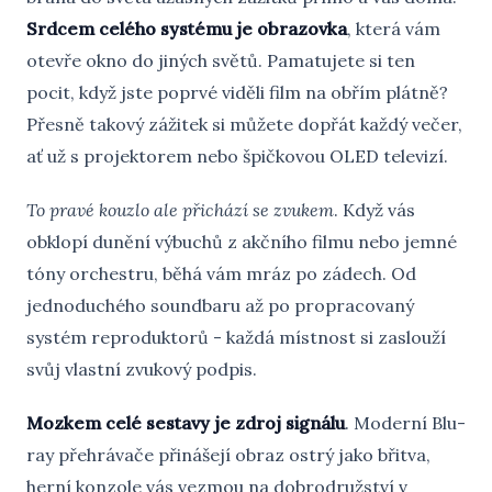
Srdcem celého systému je obrazovka
, která vám
otevře okno do jiných světů. Pamatujete si ten
pocit, když jste poprvé viděli film na obřím plátně?
Přesně takový zážitek si můžete dopřát každý večer,
ať už s projektorem nebo špičkovou OLED televizí.
To pravé kouzlo ale přichází se zvukem
. Když vás
obklopí dunění výbuchů z akčního filmu nebo jemné
tóny orchestru, běhá vám mráz po zádech. Od
jednoduchého soundbaru až po propracovaný
systém reproduktorů - každá místnost si zaslouží
svůj vlastní zvukový podpis.
Mozkem celé sestavy je zdroj signálu
. Moderní Blu-
ray přehrávače přinášejí obraz ostrý jako břitva,
herní konzole vás vezmou na dobrodružství v