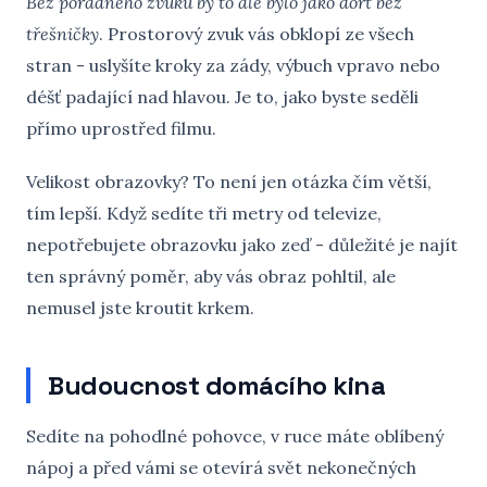
Bez pořádného zvuku by to ale bylo jako dort bez
třešničky
. Prostorový zvuk vás obklopí ze všech
stran - uslyšíte kroky za zády, výbuch vpravo nebo
déšť padající nad hlavou. Je to, jako byste seděli
přímo uprostřed filmu.
Velikost obrazovky? To není jen otázka čím větší,
tím lepší. Když sedíte tři metry od televize,
nepotřebujete obrazovku jako zeď - důležité je najít
ten správný poměr, aby vás obraz pohltil, ale
nemusel jste kroutit krkem.
Budoucnost domácího kina
Sedíte na pohodlné pohovce, v ruce máte oblíbený
nápoj a před vámi se otevírá svět nekonečných