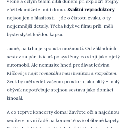
v kině a celým tělem cítili dunění při explozi? Stejný
zážitek můžete mít i doma.
Kvalitní reproduktory
nejsou jen o hlasitosti - jde o čistotu zvuku, o ty
nejjemnější detaily. Třeba když ve filmu prší, měli
byste slyšet každou kapku.
Jasně, na trhu je spousta možností. Od základních
sestav za pár tisíc až po systémy, co stojí jako ojetý
automobil. Ale nemusíte hned prodávat ledvinu.
Klíčové je najít rovnováhu mezi kvalitou a rozpočtem
.
Zvuk by měl sedět vašemu prostoru jako ulitý - malý
obývák nepotřebuje stejnou sestavu jako domácí
kinosál.
A co teprve koncerty doma! Zavřete oči a najednou
sedíte v první řadě na koncertě své oblíbené kapely.