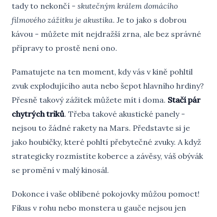
tady to nekončí -
skutečným králem domácího
filmového zážitku je akustika
. Je to jako s dobrou
kávou - můžete mít nejdražší zrna, ale bez správné
přípravy to prostě není ono.
Pamatujete na ten moment, kdy vás v kině pohltil
zvuk explodujícího auta nebo šepot hlavního hrdiny?
Přesně takový zážitek můžete mít i doma.
Stačí pár
chytrých triků
. Třeba takové akustické panely -
nejsou to žádné rakety na Mars. Představte si je
jako houbičky, které pohltí přebytečné zvuky. A když
strategicky rozmístíte koberce a závěsy, váš obývák
se promění v malý kinosál.
Dokonce i vaše oblíbené pokojovky můžou pomoct!
Fíkus v rohu nebo monstera u gauče nejsou jen