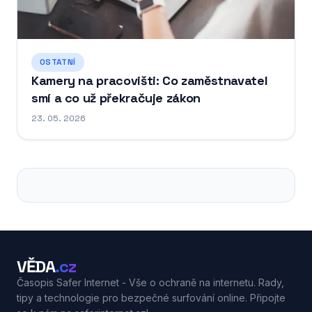
OSTATNÍ
Kamery na pracovišti: Co zaměstnavatel
smí a co už překračuje zákon
23. 05. 2026
VĚDA
.cz
Časopis Safer Internet - Vše o ochraně na internetu. Rady,
tipy a technologie pro bezpečné surfování online. Připojte