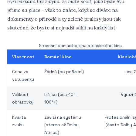
hýří barvami tak živými, že máte pocit, jako byste byli
přímo na place
- však to znáte, když se díváte na
dokumenty o přírodě a ty zelené pralesy jsou tak
skutečné, že byste si nejradši sáhli na každý list.
Srovnání domácího kina a klasického kina
Vlastnost
Domácí kino
Klasick
Cena za
Žádná (po pořízení)
cca 
vstupenku
Velikost
Liší se (cca 40" -
Výrazně
obrazovky
100"+)
Kvalita
Závisí na systému
Profesionální 
zvuku
(stereo až Dolby
(často Dolby 
Atmos)