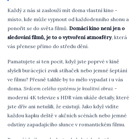
Každý z nás si zaslouží mít doma vlastní kino -
místo, kde může vypnout od každodenního shonu a
ponořit se do světa filmů.
Domácí kino není jen o
sledování filmů, je to o vytvoření atmosféry
, která
vás přenese přímo do středu dění.
Pamatujete si ten pocit, když jste poprvé v kině
slyšeli burácející zvuk stíhaček nebo jemné šeptání
ve filmu? Přesně takhle by to mělo vypadat i u vás
doma.
Srdcem celého systému je kvalitní obraz
-
moderní 4K televize s HDR vám ukáže detaily, které
jste dřív ani netušili, že existují. Jako když vidíte
každou kapku deště v akčních scénách nebo jemné
odstíny zapadajícího slunce v romantickém filmu.