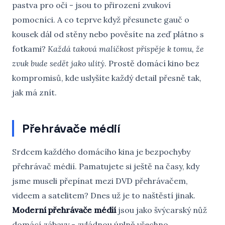
pastva pro oči - jsou to přirození zvukoví
pomocníci. A co teprve když přesunete gauč o
kousek dál od stěny nebo pověsíte na zeď plátno s
fotkami?
Každá taková maličkost přispěje k tomu, že
zvuk bude sedět jako ulitý
. Prostě domácí kino bez
kompromisů, kde uslyšíte každý detail přesně tak,
jak má znít.
Přehrávače médií
Srdcem každého domácího kina je bezpochyby
přehrávač médií. Pamatujete si ještě na časy, kdy
jsme museli přepínat mezi DVD přehrávačem,
videem a satelitem? Dnes už je to naštěstí jinak.
Moderní přehrávače médií
jsou jako švýcarský nůž
domácí zábavy - zvládnou úplně všechno.