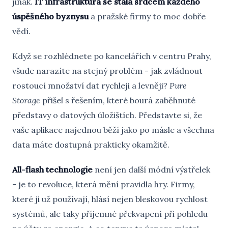
jinak.
IT infrastruktura se stala srdcem každého
úspěšného byznysu
a pražské firmy to moc dobře
vědí.
Když se rozhlédnete po kancelářích v centru Prahy,
všude narazíte na stejný problém - jak zvládnout
rostoucí množství dat rychleji a levněji?
Pure
Storage
přišel s řešením, které bourá zaběhnuté
představy o datových úložištích. Představte si, že
vaše aplikace najednou běží jako po másle a všechna
data máte dostupná prakticky okamžitě.
All-flash technologie
není jen další módní výstřelek
- je to revoluce, která mění pravidla hry. Firmy,
které ji už používají, hlásí nejen bleskovou rychlost
systémů, ale taky příjemné překvapení při pohledu