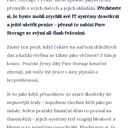
přemýšlí o svých datech a jejich ukládání.
Představte
si, že byste mohli zrychlit své IT systémy desetkrát
a ještě ušetřit peníze - přesně to nabízí Pure
Storage se svými all-flash řešeními.
Znáte ten pocit, když čekáte na načtení důležitých
dat a každá vteřina se táhne jako věčnost? S tím je
konec.
Pražské firmy díky Pure Storage konečně
objevují, jak může být práce s daty plynulá a
bezproblémová.
Je to jako když přesednete ze staré škodovky do
nejnovější tesly - najednou všechno běží jako po
másle. Jeden pražský finanční dům to poznal na
vlastní kůži - jejich systémy teď reagují bleskově a
klienti si to nemůžou vynachválit. Představte si, že