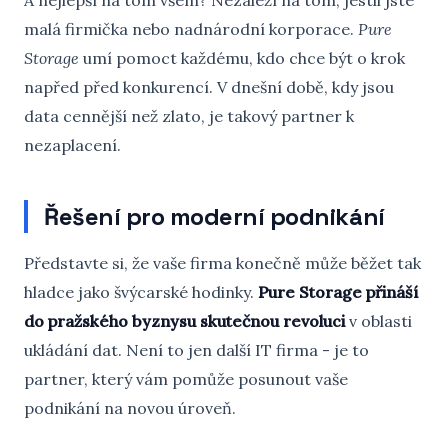
A nejlepší na tom všem? Nezáleží na tom, jestli jste
malá firmička nebo nadnárodní korporace.
Pure
Storage
umí pomoct každému, kdo chce být o krok
napřed před konkurencí. V dnešní době, kdy jsou
data cennější než zlato, je takový partner k
nezaplacení.
Řešení pro moderní podnikání
Představte si, že vaše firma konečně může běžet tak
hladce jako švýcarské hodinky.
Pure Storage přináší
do pražského byznysu skutečnou revoluci
v oblasti
ukládání dat. Není to jen další IT firma - je to
partner, který vám pomůže posunout vaše
podnikání na novou úroveň.