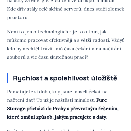
na účty za energie. A co teprve ta úspora místa!
Kde dřív stály celé skříně serverů, dnes stačí zlomek
prostoru.
Není to jen o technologiích - je to o tom, jak
můžeme pracovat efektivněji a s větší radostí. Vždyť
kdo by nechtěl trávit míň času čekáním na načítání
souborů a víc času skutečnou prací?
Rychlost a spolehlivost úložiště
Pamatujete si dobu, kdy jsme museli čekat na
načtení dat? To už je naštěstí minulost.
Pure
Storage přichází do Prahy s převratným řešením,
které změní způsob, jakým pracujete s daty
.