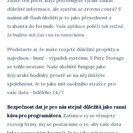
Znáte ten pocit, když potřebujete rychle získat
důležité informace, ale systém se zrovna courá? S
našimi all-flash úložišti je to jako přesednout z
trabanta do formule.
Vaše aplikace poběží tak svižně,
že budete mít čas i na tu ranní kávu
.
Představte si, že máte rozjeté důležité projekty a
najednou - bum! - výpadek systému. S Pure Storage
se tohle nestane. Naše úložiště funguje jako
švýcarské hodinky, prostě se na něj můžete
spolehnout. Je to jako mít osobního strážce pro
vaše data - bdělého 24/7.
Bezpečnost dat je pro nás stejně důležitá jako ranní
káva pro programátora
. Zatímco vy se věnujete
rozvoji firmy, my se postaráme o to, aby vaše data
byla v naprostém bezpečí. Je to jako mít trezor v