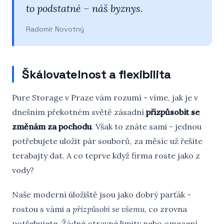
to podstatné – náš byznys.
Radomír Novotný
Škálovatelnost a flexibilita
Pure Storage v Praze vám rozumí - víme, jak je v
dnešním překotném světě zásadní
přizpůsobit se
změnám za pochodu
. Však to znáte sami - jednou
potřebujete uložit pár souborů, za měsíc už řešíte
terabajty dat. A co teprve když firma roste jako z
vody?
Naše moderní úložiště jsou jako dobrý parťák -
rostou s vámi a
přizpůsobí se všemu
, co zrovna
potřebujete. Žádné otravné limity nebo omezení.