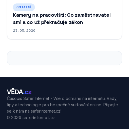
OSTATNÍ
Kamery na pracovišti: Co zaměstnavatel
smí a co už překračuje zákon
23. 05. 2026
VĚDA
.cz
Časopis Safer Internet - Vše o ochraně na internetu. Rady,
tipy a technologie pro bezpečné surfování online. Připojte
se k nám na saferinternet.cz!
© 2026 saferinternet.cz