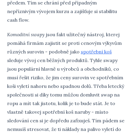
předem. Tím se chrání před případným
nepříznivým vývojem kurzu a zajišťuje si stabilitu
cash flow.
Komoditní swapy
jsou fakt užitečný nástroj, kterej
pomáhá firmám zajistit se proti cenovým výkyvům
různých surovin - podobně jako
spotřební koš
sleduje vývoj cen běžných produktů. Tyhle swapy
jsou populární hlavně u výrobců a obchodníků, co
musí řešit riziko, že jim ceny surovin ve spotřebním
koši vyletí nahoru nebo spadnou dolů. Třeba letecký
společnosti si díky tomu můžou domluvit swap na
ropu a mít tak jistotu, kolik je to bude stát. Je to
vlastně takovej spotřební koš naruby - místo
sledování cen si je dopředu zafixuješ. Tím pádem se
nemusíš stresovat, že ti náklady na palivo vyletí do