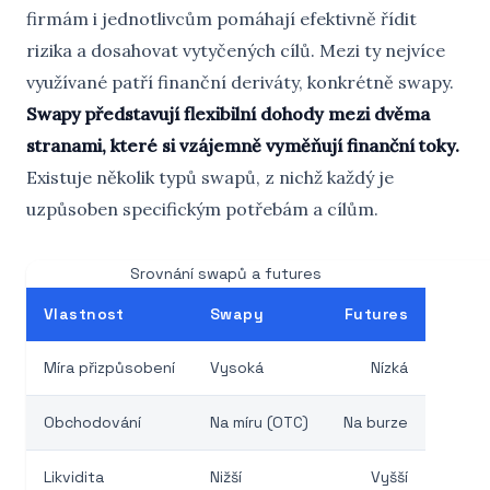
firmám i jednotlivcům pomáhají efektivně řídit
rizika a dosahovat vytyčených cílů. Mezi ty nejvíce
využívané patří finanční deriváty, konkrétně swapy.
Swapy představují flexibilní dohody mezi dvěma
stranami, které si vzájemně vyměňují finanční toky.
Existuje několik typů swapů, z nichž každý je
uzpůsoben specifickým potřebám a cílům.
Srovnání swapů a futures
Vlastnost
Swapy
Futures
Míra přizpůsobení
Vysoká
Nízká
Obchodování
Na míru (OTC)
Na burze
Likvidita
Nižší
Vyšší