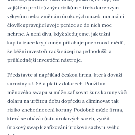
zajištění proti různým rizikům - třeba kurzovým
výkyvům nebo změnám úrokových sazeb, normální
člověk spravující svoje peníze se do nich moc
nehrne. A není divu, když sledujeme, jak tržní
kapitalizace kryptoměn přitahuje pozornost médií,
že běžní investoři radši sázejí na jednodušší a
průhlednější investiční nástroje.
Představte si například českou firmu, která dováží
suroviny z USA a platí v dolarech. Použitím
měnového swapu si může zafixovat kurz koruny vůči
dolaru na určitou dobu dopředu a eliminovat tak
riziko znehodnocení koruny. Podobně může firma,
která se obává růstu úrokových sazeb, využít
úrokový swap k zafixování úrokové sazby u svého