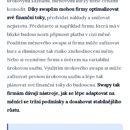
úrokovými sazbami, měnovými kurzy nebo cenami
komodit.
Díky swapům mohou firmy optimalizovat
své finanční toky,
předvídat náklady a snižovat
nejistotu. Představte si například firmu, která má v
blízké budoucnosti přijmout platbu v cizí měně.
Použitím měnového swapu si firma může zafixovat
kurz a eliminovat tak riziko znehodnocení měny.
Nebo si vezměme firmu s úvěrem na variabilní
úrokovou sazbu. Využitím úrokového swapu si může
zafixovat pevnou úrokovou sazbu a lépe tak
plánovat své finanční toky do budoucna.
Swapy tak
firmám dávají nástroje, jak se lépe adaptovat na
měnící se tržní podmínky a dosahovat stabilnějšího
růstu.