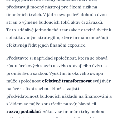
představují mocný nástroj pro řízení rizik na
finančních trzích. V jádru swapu leží dohoda dvou
stran o výměně budoucích toků aktiv či závazků.
Tato zdánlivě jednoduchá transakce otevírá dveře k
sofistikovaným strategiím, které firmám umožňují
efektivněji řídit jejich finanční expozice.
Představte si například společnost, která se obává
růstu úrokových sazeb u svého stávajícího úvěru s
proměnlivou sazbou. Využitím úrokového swapu
může společnost
efektivně transformovat
svůj úvěr
na úvěr s fixní sazbou, čímž si zajistí
předvídatelnost budoucích nákladů na financování a
s klidem se může soustředit na svůj hlavní cíl –
rozvoj podnikání
. Ačkoliv se finanční trhy mohou