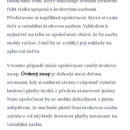
finančního trhu, který umožňuje firmám efektivně
řídit rizika spojená s úrokovými sazbami.
Představme si například společnost, která si vzala
úvěr s variabilní úrokovou sazbou. Vzhledem k
nejistotě na trhu se společnost obává, že by sazby
mohly vzrůst, čímž by se zvýšily i její náklady na
splácení úvěru.
V tomto případě může společnost využít úrokový
swap.
Úrokový swap
je dohoda mezi dvěma
stranami, kdy si smluvní strany vzájemně vymění
budoucí platby úroků z předem stanovené jistiny.
Naše společnost by se mohla dohodnout s jiným
subjektem, že mu bude platit fixní úrokovou sazbu,
zatímco od něj bude dostávat platby navázané na
variabilní sazbu.