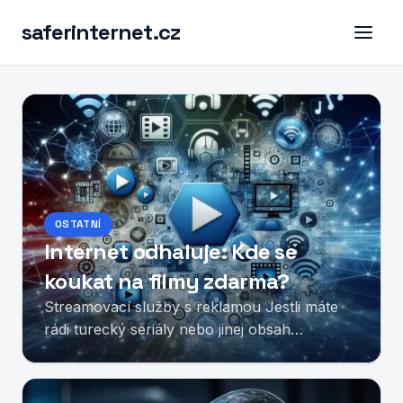
saferinternet.cz
OSTATNÍ
Internet odhaluje: Kde se
koukat na filmy zdarma?
Streamovací služby s reklamou Jestli máte
rádi turecký seriály nebo jinej obsah
zadarmo, existuje pár streamovacích služeb,
co vám to...