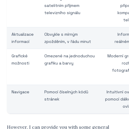
satelitním příjmem
přip
televizního signálu
kompat
tel
Aktualizace
Obvykle s mírným
Infor
informací
zpožděním, v řádu minut
reálné
Grafické
Omezené na jednoduchou
Moderní gr
možnosti
grafiku a barvy
roz
fotograf
Navigace
Pomocí číselných kódů
Intuitivní o
stránek
pomocí dál
ov
However, I can provide you with some general