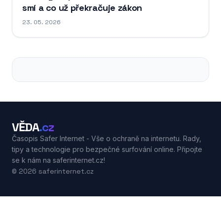
smí a co už překračuje zákon
23. 05. 2026
VĚDA
.cz
Časopis Safer Internet - Vše o ochraně na internetu. Rady,
tipy a technologie pro bezpečné surfování online. Připojte
se k nám na saferinternet.cz!
© 2026 saferinternet.cz