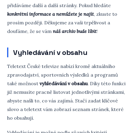
přidáváme další a další stránky. Pokud hledáte
konkrétní informace a nemůžete je najít
, zkuste to
prosím později. Děkujeme za vaši trpělivost a
doufáme, že se vám
náš archiv bude líbit
!
Vyhledávání v obsahu
Teletext České televize nabízí kromě aktuálního
zpravodajství, sportovních výsledků a programů
také možnost
vyhledávání v obsahu
. Díky této funkci
již nemusíte pracně listovat jednotlivými stránkami,
abyste našli to, co vás zajímá. Stačí zadat klíčové
slovo a teletext vám zobrazí seznam stránek, které
ho obsahují.
Vyhledávání je možné podle různých kritérií.