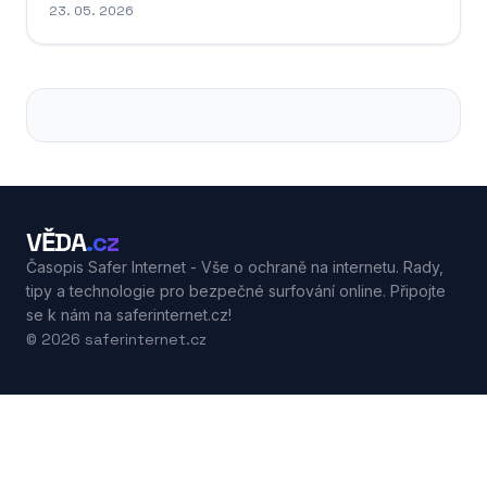
23. 05. 2026
VĚDA
.cz
Časopis Safer Internet - Vše o ochraně na internetu. Rady,
tipy a technologie pro bezpečné surfování online. Připojte
se k nám na saferinternet.cz!
© 2026 saferinternet.cz