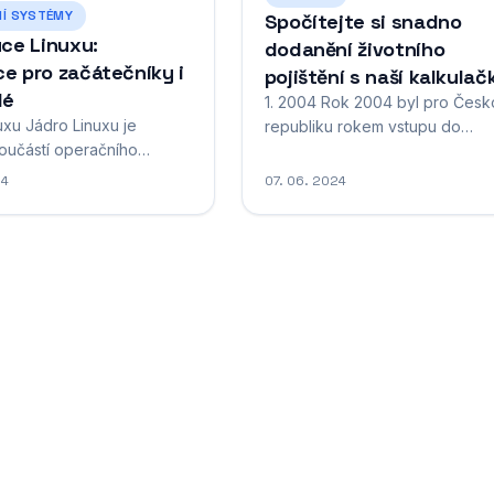
Í SYSTÉMY
Spočítejte si snadno
uce Linuxu:
dodanění životního
e pro začátečníky i
pojištění s naší kalkulač
lé
1. 2004 Rok 2004 byl pro Česk
uxu Jádro Linuxu je
republiku rokem vstupu do
součástí operačního
Evropské unie. Tato událost, kt
inux. Jde o svobodný a
se odehrála 1. května, znamena
24
07. 06. 2024
software, který spravuje
pro zemi zásadní milník. Česko
é prostředky počítače a
stalo součástí evropského
 služby pro ostatní
společenství a otevřely se mu 
 Bez jádra by operační
možnosti v oblasti ekonomiky,
mohl fungovat. Linuxové
obchodu i cestování. Vstup do
íjí celosvětová komunita
byl výsledkem mnohaletého úsilí
orů pod vedením...