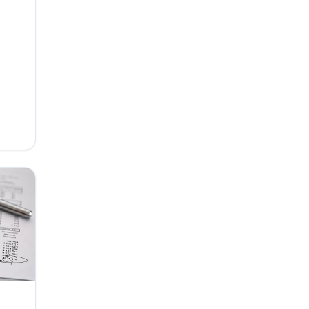
ěnové
Ať už
ete
ů,
ávy,
o