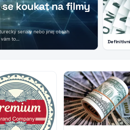
 se koukat na filmy
turecký seriály nebo jinej obsah
vám to...
Definitiv