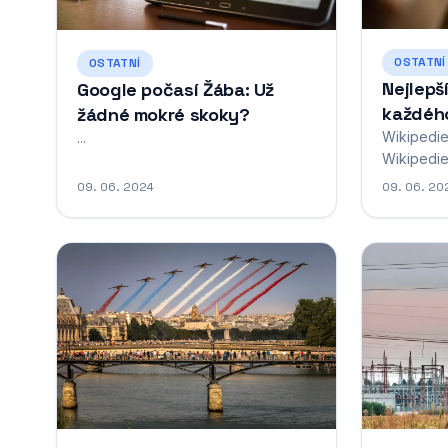
OSTATNÍ
OSTATNÍ
Nejlepš
Google počasí Žába: Už
každéh
žádné mokré skoky?
Wikipedie
...
Wikipedie
encyklope
09. 06. 2024
09. 06. 20
spuštěna v k
dobrovoln
kdokoli s 
Obsahuje 
říjnu 2025
největšíc
Wikipedie
snaží...