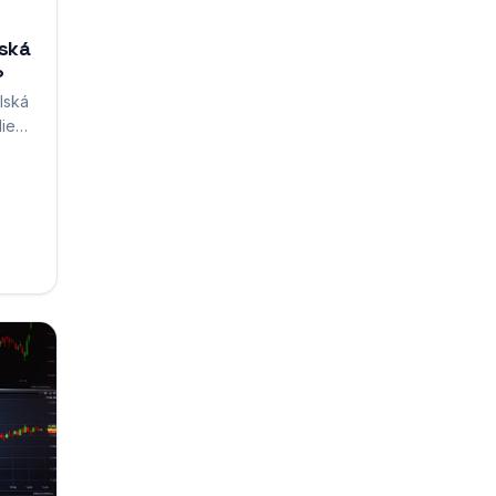
lská
?
alská
lie
ra
 po
 Od