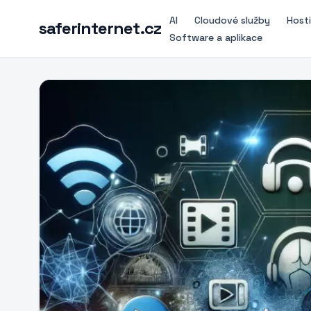
AI
Cloudové služby
Host
saferinternet.cz
Software a aplikace