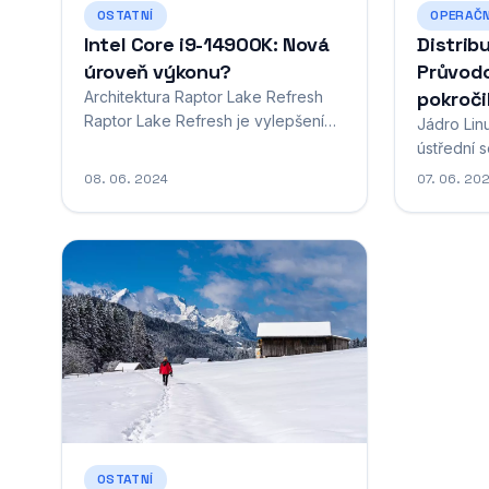
OSTATNÍ
OPERAČN
Intel Core i9-14900K: Nová
Distrib
úroveň výkonu?
Průvodc
pokroči
Architektura Raptor Lake Refresh
Raptor Lake Refresh je vylepšením
Jádro Lin
13. generace procesorů Intel Core,
ústřední 
známé jako Raptor Lake. Používá
systému L
08. 06. 2024
07. 06. 20
stejnou architekturu a je vyráběn
otevřený 
stejnou 10nm technologií Intel 7.
hardwarov
Základní desky se socketem LGA
poskytuje
1700 budou kompatibilní i s touto
programy.
aktualizovanou řadou. Hlavní
systém ne
změnou u Raptor Lake Refresh je...
jádro vyv
programát
OSTATNÍ